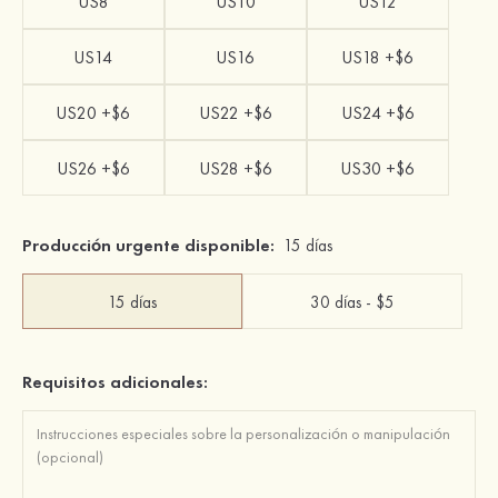
US8
US10
US12
US14
US16
US18 +$6
US20 +$6
US22 +$6
US24 +$6
US26 +$6
US28 +$6
US30 +$6
Producción urgente disponible:
15 días
15 días
30 días - $5
Requisitos adicionales: