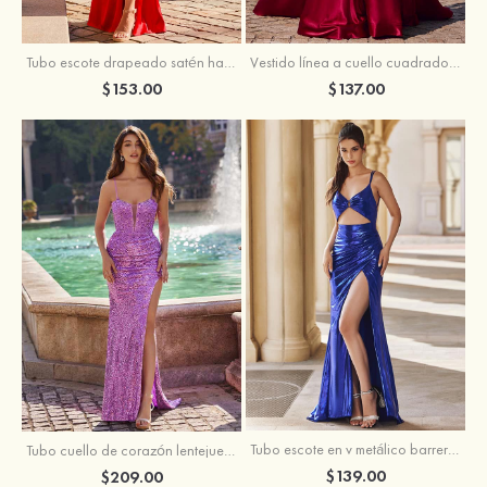
Tubo escote drapeado satén hasta el suelo vestido de graduación
Vestido línea a cuello cuadrado tela charmeuse barrer tren vestido de graduación
$153.00
$137.00
Tubo escote en v metálico barrer tren vestido de graduación
Tubo cuello de corazón lentejuelas barrer tren vestido de graduación
$139.00
$209.00