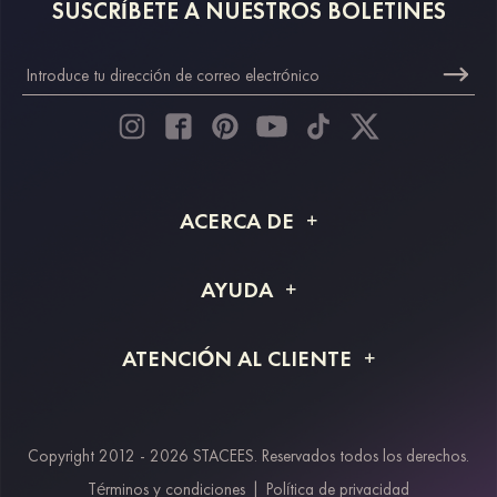
SUSCRÍBETE A NUESTROS BOLETINES
ACERCA DE
Acerca de STACEES
AYUDA
Información de envío
Preguntas frecuentes
ATENCIÓN AL CLIENTE
Devoluciones y reembolsos
Rastreo de pedido
Guía de tallas
Proyecto a medida
Contáctanos
Copyright 2012 - 2026 STACEES. Reservados todos los derechos.
Métodos de pago
Términos y condiciones
|
Política de privacidad