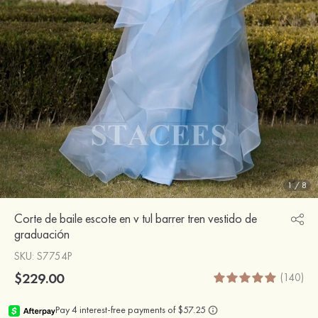
1
/
8
Corte de baile escote en v tul barrer tren vestido de
graduación
SKU
: S7754P
$229.00
(140)