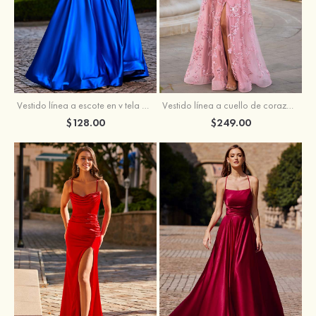
Vestido línea a cuello de corazón tul cola de barrido vestido de graduación
Vestido línea a escote en v tela charmeuse hasta el suelo vestido de graduación
$249.00
$128.00