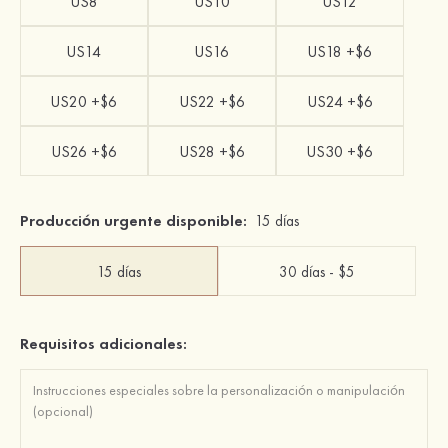
US8
US10
US12
US14
US16
US18 +$6
US20 +$6
US22 +$6
US24 +$6
US26 +$6
US28 +$6
US30 +$6
Producción urgente disponible:
15 días
15 días
30 días - $5
Requisitos adicionales: