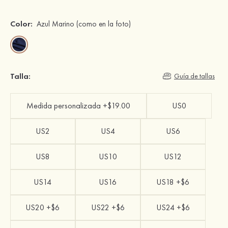
Color:
Azul Marino
(como en la foto)
Talla:
Guía de tallas
Medida personalizada +$19.00
US0
US2
US4
US6
US8
US10
US12
US14
US16
US18 +$6
US20 +$6
US22 +$6
US24 +$6