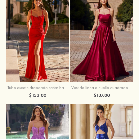
Tubo escote drapeado satén hasta el suelo vestido de graduación
Vestido línea a cuello cuadrado tela charmeuse barrer tren vestido de graduación
$153.00
$137.00