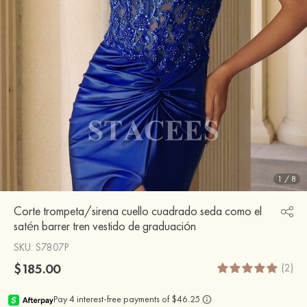
1
/
8
Corte trompeta/sirena cuello cuadrado seda como el
satén barrer tren vestido de graduación
SKU
: S7807P
$185.00
(2)