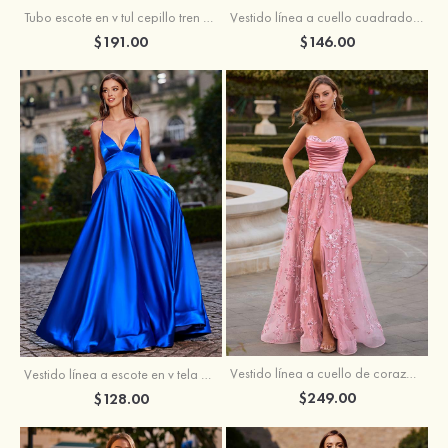
Tubo escote en v tul cepillo tren vestido de graduación
Vestido línea a cuello cuadrado tafetán hasta el suelo vestido de graduación con volantes
$191.00
$146.00
Vestido línea a cuello de corazón tul cola de barrido vestido de graduación
Vestido línea a escote en v tela charmeuse hasta el suelo vestido de graduación
$249.00
$128.00