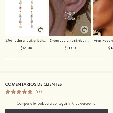
Muchacha atractivos bohemias brillo rhinestones pendientes
Encantadores románticos espléndido circón pendientes
$13.00
$11.00
$1
COMENTARIOS DE CLIENTES
5.0
Comparte tu look para conseguir
$10
de descuento.