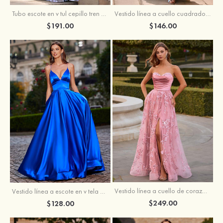
Tubo escote en v tul cepillo tren vestido de graduación
Vestido línea a cuello cuadrado tafetán hasta el suelo vestido de graduación con volantes
$191.00
$146.00
Vestido línea a cuello de corazón tul cola de barrido vestido de graduación
Vestido línea a escote en v tela charmeuse hasta el suelo vestido de graduación
$249.00
$128.00