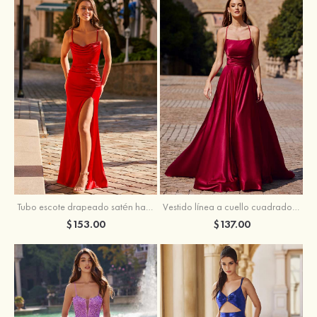
Tubo escote drapeado satén hasta el suelo vestido de graduación
Vestido línea a cuello cuadrado tela charmeuse barrer tren vestido de graduación
$153.00
$137.00