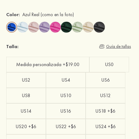
Color:
Azul Real
(como en la foto)
Talla:
Guía de tallas
Medida personalizada +$19.00
US0
US2
US4
US6
US8
US10
US12
US14
US16
US18 +$6
US20 +$6
US22 +$6
US24 +$6