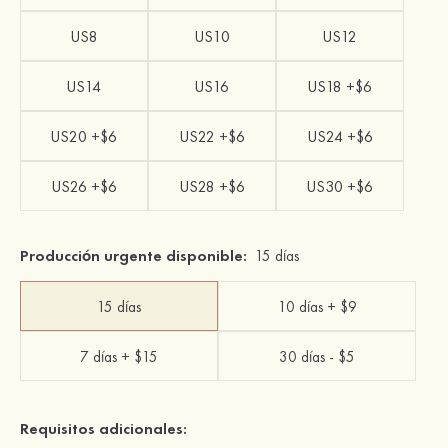
US8
US10
US12
US14
US16
US18 +$6
US20 +$6
US22 +$6
US24 +$6
US26 +$6
US28 +$6
US30 +$6
Producción urgente disponible:
15 días
15 días
10 días + $9
7 días + $15
30 días - $5
Requisitos adicionales: