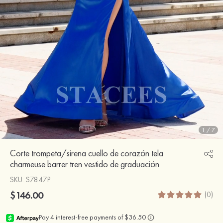
1
/
7
Corte trompeta/sirena cuello de corazón tela
charmeuse barrer tren vestido de graduación
SKU
: S7847P
$146.00
(0)