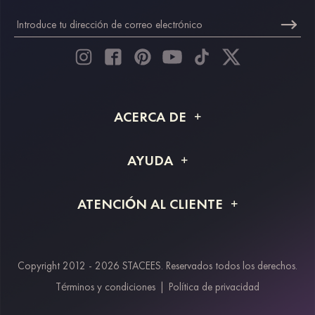
ACERCA DE
Acerca de STACEES
AYUDA
Información de envío
Preguntas frecuentes
ATENCIÓN AL CLIENTE
Devoluciones y reembolsos
Rastreo de pedido
Guía de tallas
Proyecto a medida
Contáctanos
Copyright 2012 - 2026 STACEES. Reservados todos los derechos.
Métodos de pago
Términos y condiciones
|
Política de privacidad
Klarna
Afterpay