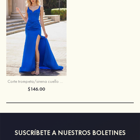
Corte trompeta/sirena cuello de corazón tela charmeuse barrer tren vestido de graduación
$146.00
SUSCRÍBETE A NUESTROS BOLETINES