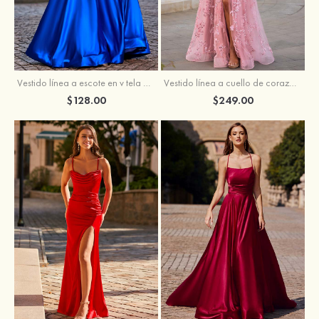
Vestido línea a cuello de corazón tul cola de barrido vestido de graduación
Vestido línea a escote en v tela charmeuse hasta el suelo vestido de graduación
$249.00
$128.00