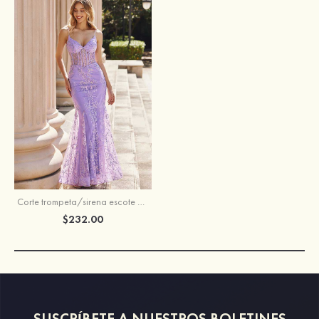
Corte trompeta/sirena escote en v brillante barrer tren vestido de graduación
$232.00
SUSCRÍBETE A NUESTROS BOLETINES