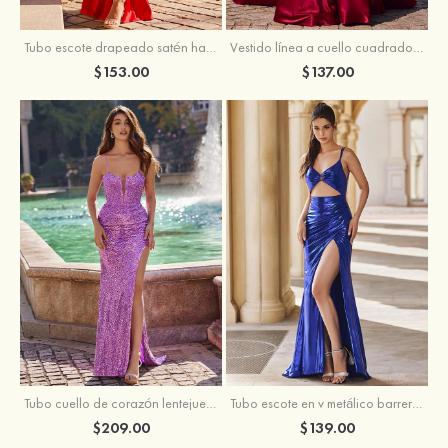
Tubo escote drapeado satén hasta el suelo vestido de graduación
Vestido línea a cuello cuadrado tela charmeuse barrer tren vestido de graduación
$153.00
$137.00
Tubo escote en v metálico barrer tren vestido de graduación
Tubo cuello de corazón lentejuelas barrer tren vestido de graduación
$139.00
$209.00