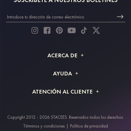
ACERCA DE
Acerca de STACEES
AYUDA
Información de envío
Preguntas frecuentes
ATENCIÓN AL CLIENTE
Devoluciones y reembolsos
Rastreo de pedido
Guía de tallas
Proyecto a medida
Contáctanos
Copyright 2012 - 2026 STACEES. Reservados todos los derechos.
Métodos de pago
Términos y condiciones
|
Política de privacidad
Klarna