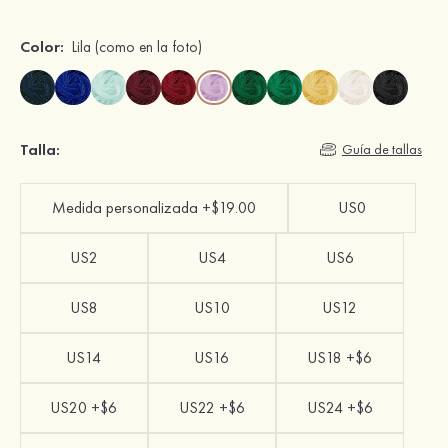
Color:
Lila
(como en la foto)
Talla:
Guía de tallas
Medida personalizada +$19.00
US0
US2
US4
US6
US8
US10
US12
US14
US16
US18 +$6
US20 +$6
US22 +$6
US24 +$6