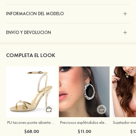
INFORMACIÓN DEL MODELO
ENVÍO Y DEVOLUCIÓN
COMPLETA EL LOOK
PU tacones punta abierta sandalias tacón de aguja al aire libre zapatos
Preciosos espléndidos elegantes zirconio cúbico rhinestones pendientes
$68.00
$11.00
$1