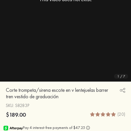
1
/
7
Corte trompeta/sirena escote en v lentejuelas barrer
tren vestido de graduación
SKU
: S8283P
$189.00
(20)