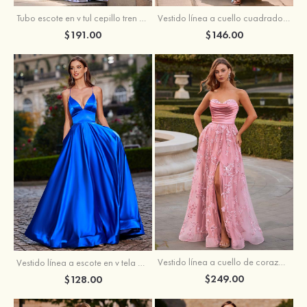
Tubo escote en v tul cepillo tren vestido de graduación
Vestido línea a cuello cuadrado tafetán hasta el suelo vestido de graduación con volantes
$191.00
$146.00
Vestido línea a cuello de corazón tul cola de barrido vestido de graduación
Vestido línea a escote en v tela charmeuse hasta el suelo vestido de graduación
$249.00
$128.00