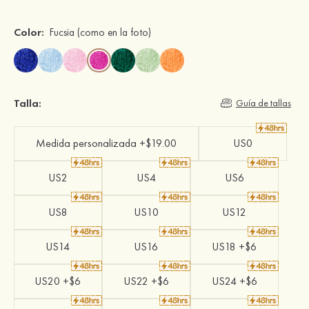
Color:
Fucsia
(como en la foto)
Talla:
Guía de tallas
Medida personalizada +$19.00
US0
US2
US4
US6
US8
US10
US12
US14
US16
US18 +$6
US20 +$6
US22 +$6
US24 +$6