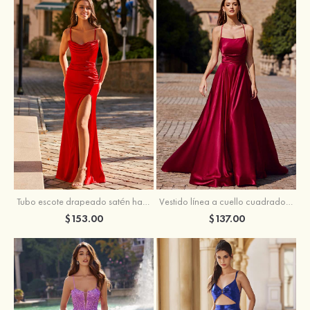
Tubo escote drapeado satén hasta el suelo vestido de graduación
Vestido línea a cuello cuadrado tela charmeuse barrer tren vestido de graduación
$153.00
$137.00