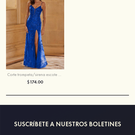
Corte trompeta/sirena escote en v lentejuelas barrer tren vestido de graduación
$174.00
SUSCRÍBETE A NUESTROS BOLETINES