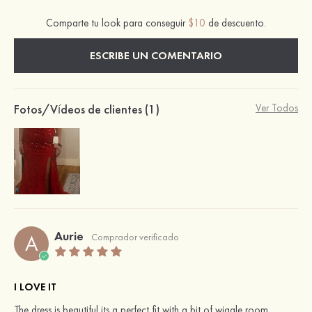
Comparte tu look para conseguir
$10
de descuento.
ESCRIBE UN COMENTARIO
Fotos/Vídeos de clientes (1)
Ver Todos
Aurie
A
Comprador verificado
I LOVE IT
The dress is beautiful its a perfect fit with a bit of wiggle room.