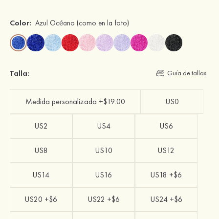
Color:
Azul Océano
(como en la foto)
Talla:
Guía de tallas
Medida personalizada +$19.00
US0
US2
US4
US6
US8
US10
US12
US14
US16
US18 +$6
US20 +$6
US22 +$6
US24 +$6