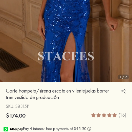
1
/
7
Corte trompeta/sirena escote en v lentejuelas barrer
tren vestido de graduación
SKU
: S8315P
$174.00
(16)