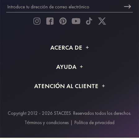
ACERCA DE
Acerca de STACEES
AYUDA
Información de envío
Preguntas frecuentes
ATENCIÓN AL CLIENTE
Devoluciones y reembolsos
Rastreo de pedido
Guía de tallas
Proyecto a medida
Contáctanos
Copyright 2012 - 2026 STACEES. Reservados todos los derechos.
Métodos de pago
Términos y condiciones
|
Política de privacidad
Klarna
Afterpay