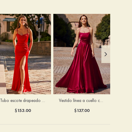
Tubo escote drapeado satén hasta el suelo vestido de graduación
Vestido línea a cuello cuadrado tela charmeuse barrer tren vestido de graduación
$153.00
$137.00