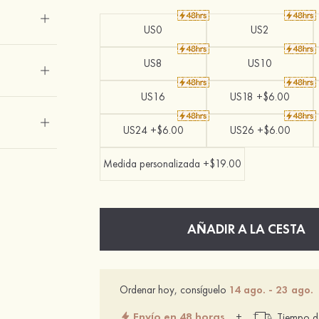
US0
US2
US8
US10
US16
US18 +$6.00
US24 +$6.00
US26 +$6.00
Medida personalizada +$19.00
AÑADIR A LA CESTA
Ordenar hoy, consíguelo
14 ago. - 23 ago.
Envío en 48 horas
+
Tiempo de