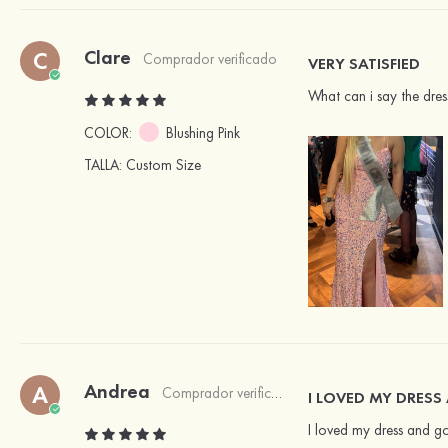
Clare
C
Comprador verificado
VERY SATISFIED
What can i say the dre
COLOR:
Blushing Pink
TALLA
: Custom Size
Andrea
A
Comprador verificado
I LOVED MY DRESS 
I loved my dress and g