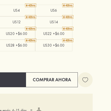
US4
US6
US12
US14
US20 +$6.00
US22 +$6.00
US28 +$6.00
US30 +$6.00
COMPRAR AHORA
=
 envío: 6-15 días