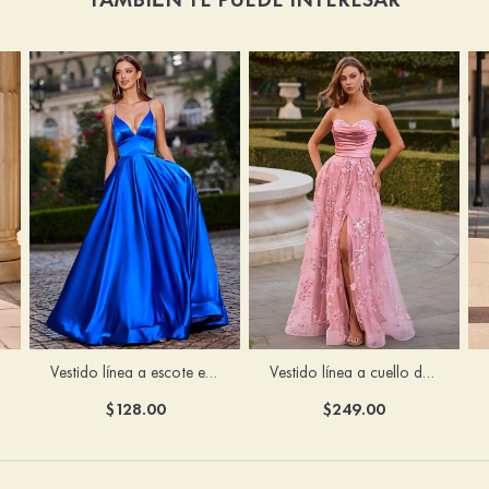
Vestido línea a cuello de corazón tul cola de barrido vestido de graduación
Vestido línea a escote en v tela charmeuse hasta el suelo vestido de graduación
$249.00
$128.00