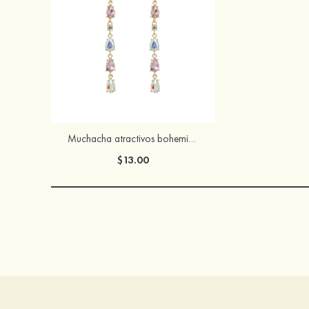
Muchacha atractivos bohemias brillo rhinestones pendientes
$13.00