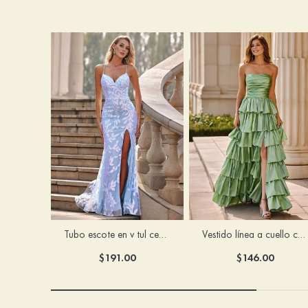
Tubo escote en v tul cepillo tren vestido de graduación
Vestido línea a cuello cuadrado tafetán hasta el suelo vestido de graduación con volantes
$191.00
$146.00