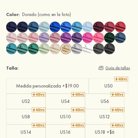
Color:
Dorado
(como en la foto)
Talla:
Guía de tallas
Medida personalizada +$19.00
US0
US2
US4
US6
US8
US10
US12
US14
US16
US18 +$6