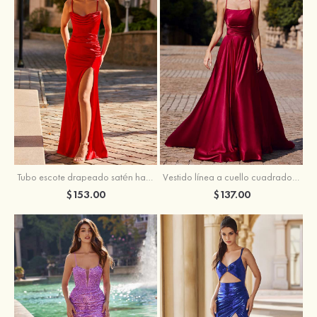
Tubo escote drapeado satén hasta el suelo vestido de graduación
Vestido línea a cuello cuadrado tela charmeuse barrer tren vestido de graduación
$153.00
$137.00