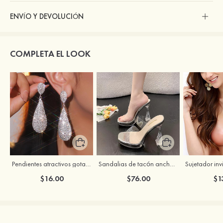
ENVÍO Y DEVOLUCIÓN
COMPLETA EL LOOK
Pendientes atractivos gotas con strass para mujer
Sandalias de tacón ancho de PVC con punta abierta para fiesta noche y baile de graduación
$16.00
$76.00
$1