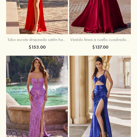
Tubo escote drapeado satén hasta el suelo vestido de graduación
Vestido línea a cuello cuadrado tela charmeuse barrer tren vestido de graduación
$153.00
$137.00