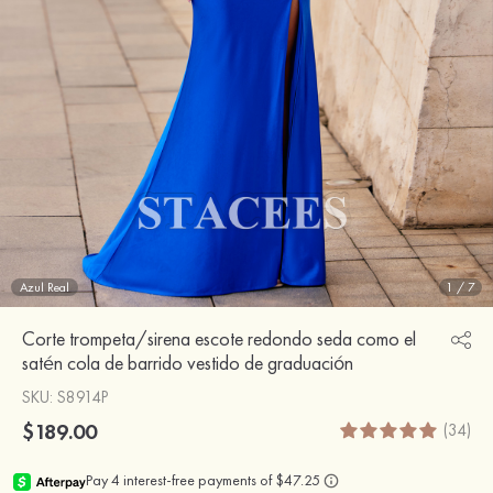
Azul Real
1
/
7
Corte trompeta/sirena escote redondo seda como el
satén cola de barrido vestido de graduación
SKU
: S8914P
$189.00
(34)