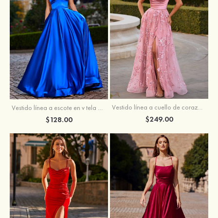
Vestido línea a cuello de corazón tul cola de barrido vestido de graduación
Vestido línea a escote en v tela charmeuse hasta el suelo vestido de graduación
$249.00
$128.00