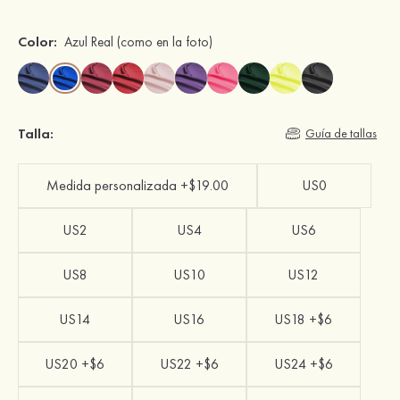
Color:
Azul Real
(como en la foto)
Talla:
Guía de tallas
Medida personalizada +$19.00
US0
US2
US4
US6
US8
US10
US12
US14
US16
US18 +$6
US20 +$6
US22 +$6
US24 +$6