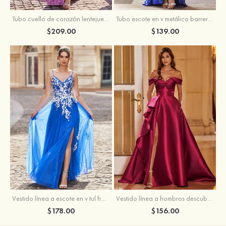
Tubo escote en v metálico barrer tren vestido de graduación
Tubo cuello de corazón lentejuelas barrer tren vestido de graduación
$139.00
$209.00
Vestido línea a escote en v tul hasta el suelo vestido de graduación
Vestido línea a hombros descubiertos satén barrer tren vestido de graduación
$178.00
$156.00