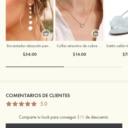
Encantador aleación pendientes para novia
Collar atractivo de cobre con circonio cúbico para mujer
$34.00
$14.00
$7
COMENTARIOS DE CLIENTES
5.0
Comparte tu look para conseguir
$10
de descuento.