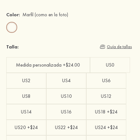
Color:
Marfil
(como en la foto)
Talla:
Guía de tallas
Medida personalizada +$24.00
US0
US2
US4
US6
US8
US10
US12
US14
US16
US18 +$24
US20 +$24
US22 +$24
US24 +$24