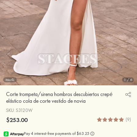
Marfil
1
/
6
Corte trompeta/sirena hombros descubiertos crepé
elástico cola de corte vestido de novia
SKU
: S3120W
$253.00
(9)