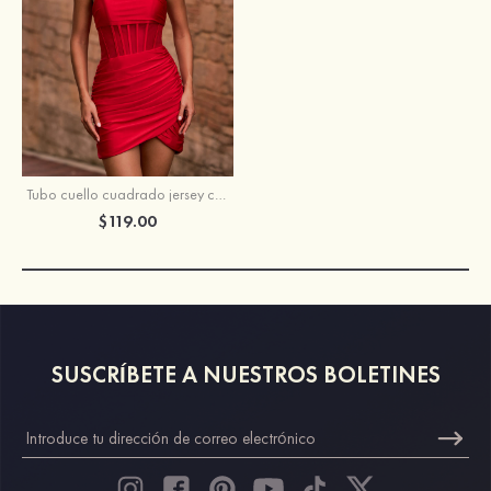
Tubo cuello cuadrado jersey corto vestido para homecoming con plisado
$119.00
SUSCRÍBETE A NUESTROS BOLETINES