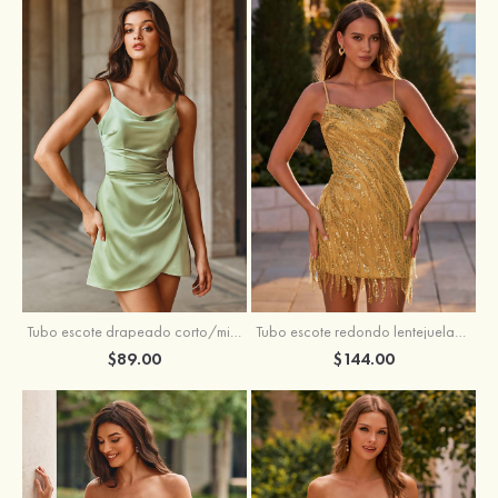
Tubo escote drapeado corto/mini tela charmeuse vestido para homecoming
Tubo escote redondo lentejuelas corto vestido para homecoming
$89.00
$144.00