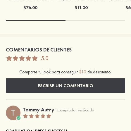
$76.00
$11.00
$6
COMENTARIOS DE CLIENTES
5.0
Comparte tu look para conseguir
$10
de descuento.
ESCRIBE UN COMENTARIO
Tammy Autry
T
Comprador verificado
GRADUATION DRESS SUCCESS!