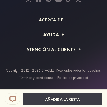
ACERCA DE
Acerca de STACEES
AYUDA
Información de envío
Preguntas frecuentes
ATENCIÓN AL CLIENTE
Devoluciones y reembolsos
Rastreo de pedido
Guía de tallas
Proyecto a medida
Contáctanos
Copyright 2012 - 2026 STACEES. Reservados todos los derechos.
Métodos de pago
Términos y condiciones
|
Política de privacidad
Klarna
Afterpay
Paypal
AÑADIR A LA CESTA
Descuento estudiantes & trabajadores clave