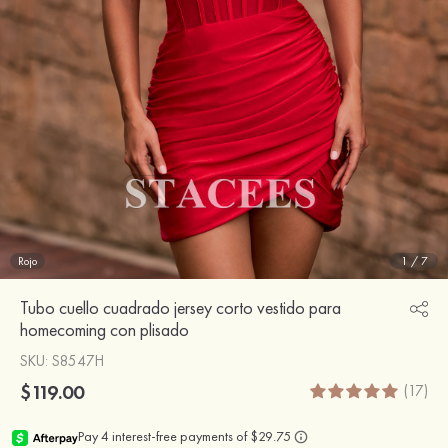
Rojo
1
/
7
Tubo cuello cuadrado jersey corto vestido para
homecoming con plisado
SKU
: S8547H
$119.00
(17)