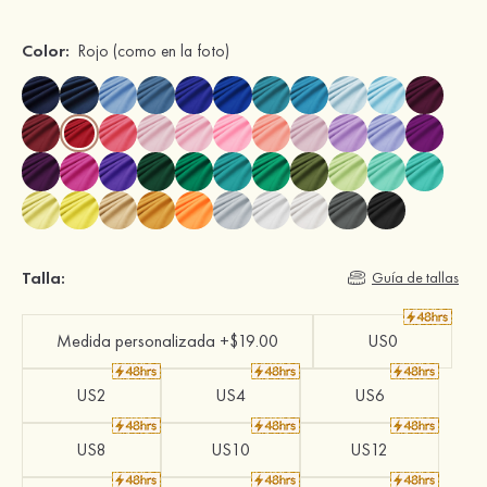
Color:
Rojo
(como en la foto)
Talla:
Guía de tallas
Medida personalizada +$19.00
US0
US2
US4
US6
US8
US10
US12