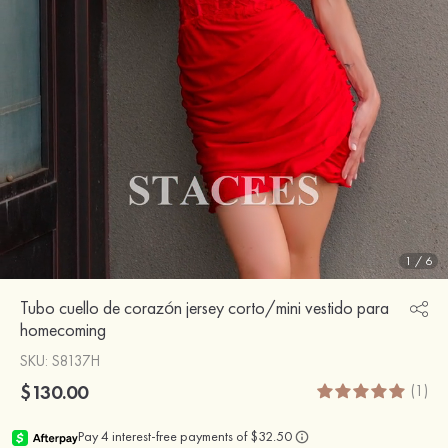
1
/
6
Tubo cuello de corazón jersey corto/mini vestido para
homecoming
SKU
: S8137H
$130.00
(1)