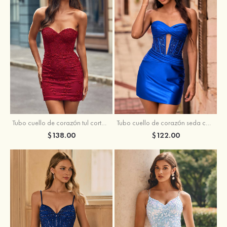
Tubo cuello de corazón tul corto/mini vestido para homecoming
Tubo cuello de corazón seda como el satén corto vestido para homecoming
$138.00
$122.00