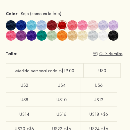
Color:
Rojo
(como en la foto)
Talla:
Guía de tallas
Medida personalizada +$19.00
US0
US2
US4
US6
US8
US10
US12
US14
US16
US18 +$6
US20 +$6
US22 +$6
US24 +$6