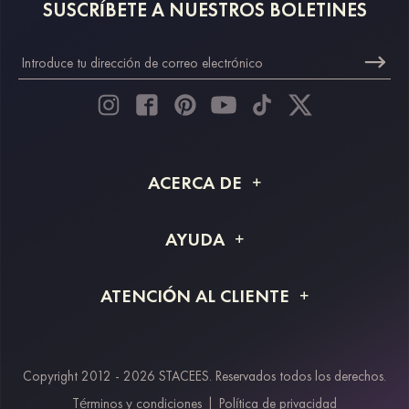
SUSCRÍBETE A NUESTROS BOLETINES
ACERCA DE
Acerca de STACEES
AYUDA
Información de envío
Preguntas frecuentes
ATENCIÓN AL CLIENTE
Devoluciones y reembolsos
Rastreo de pedido
Guía de tallas
Proyecto a medida
Contáctanos
Copyright 2012 - 2026 STACEES. Reservados todos los derechos.
Métodos de pago
Términos y condiciones
|
Política de privacidad