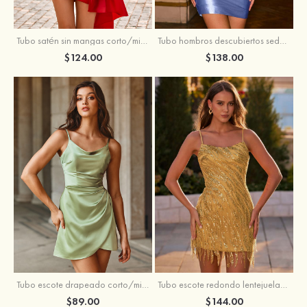
Tubo satén sin mangas corto/mini vestido para homecoming
Tubo hombros descubiertos seda como el satén corto vestido para homecoming
$124.00
$138.00
Tubo escote drapeado corto/mini tela charmeuse vestido para homecoming
Tubo escote redondo lentejuelas corto vestido para homecoming
$89.00
$144.00