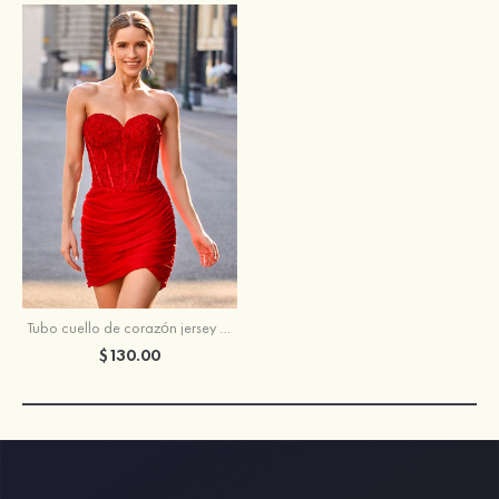
Tubo cuello de corazón jersey corto/mini vestido para homecoming
$130.00