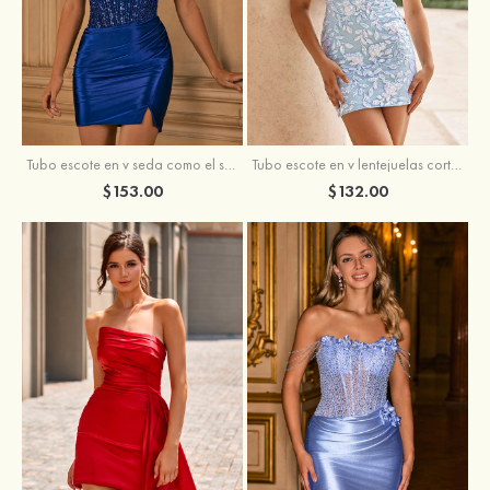
Tubo escote en v seda como el satén corto vestido para homecoming
Tubo escote en v lentejuelas corto vestido para homecoming
$153.00
$132.00