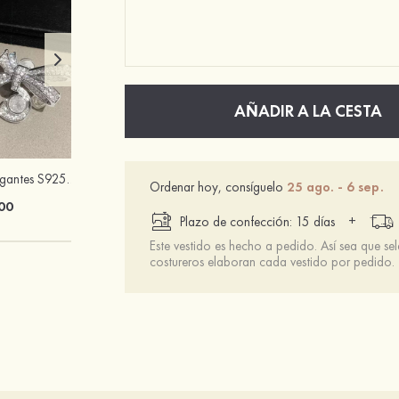
AÑADIR A LA CESTA
Encantadores elegantes S925 plata pendientes con rhinestones
PU tacones punta abierta sandalias tacón ancho zapatos
Ordenar hoy, consíguelo
25 ago. - 6 sep.
00
$69.00
+
Plazo de confección: 15 días
Este vestido es hecho a pedido. Así sea que se
costureros elaboran cada vestido por pedido.