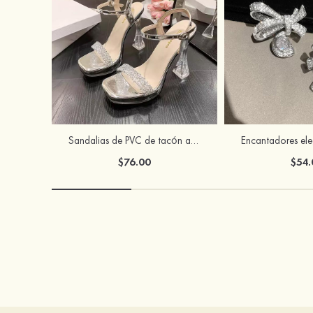
Sandalias de PVC de tacón ancho con punta abierta para ocasión especial
$76.00
$54.