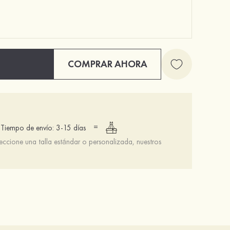
COMPRAR AHORA
Sujetador invisible 3/4 taza push up con cierre frontal sin espalda
$13.00
=
Tiempo de envío: 3-15 días
leccione una talla estándar o personalizada, nuestros