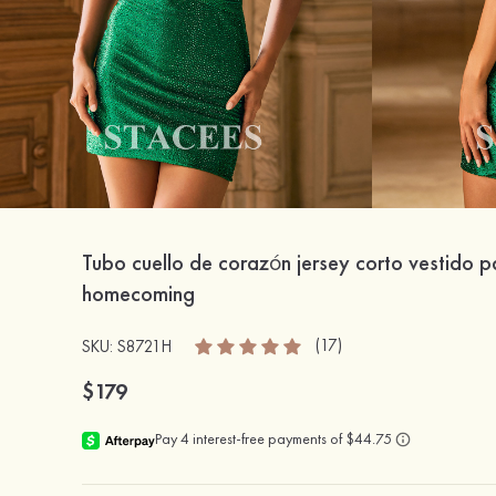
Tubo cuello de corazón jersey corto vestido p
homecoming
(17)
SKU: S8721H
$179