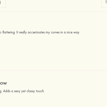
)
so flattering. It really accentuates my curves in a nice way.
 WOW
ng. Adds a sexy yet classy touch.