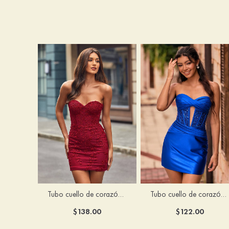
Tubo cuello de corazón tul corto/mini vestido para homecoming
Tubo cuello de corazón seda como el satén corto vestido para homecoming
$138.00
$122.00