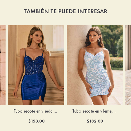
TAMBIÉN TE PUEDE INTERESAR
Tubo escote en v seda como el satén corto vestido para homecoming
Tubo escote en v lentejuelas corto vestido para homecoming
$153.00
$132.00