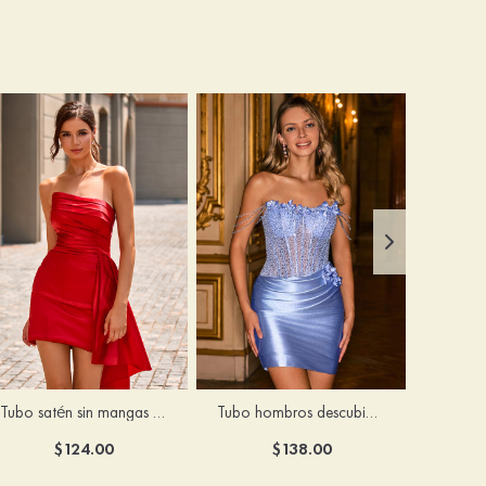
Tubo satén sin mangas corto/mini vestido para homecoming
Tubo hombros descubiertos seda como el satén corto vestido para homecoming
$124.00
$138.00