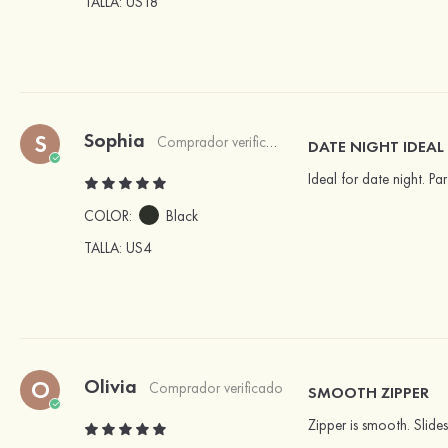
TALLA
: US18
Sophia
S
Comprador verificado
DATE NIGHT IDEAL
Ideal for date night. Pa
COLOR:
Black
TALLA
: US4
Olivia
O
Comprador verificado
SMOOTH ZIPPER
Zipper is smooth. Slides 