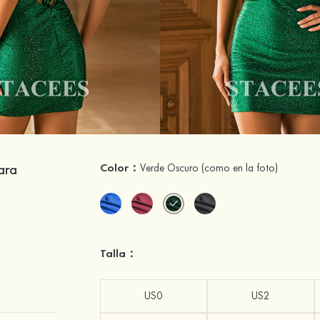
ara
Color：
Verde Oscuro
(como en la foto)
Talla：
US0
US2