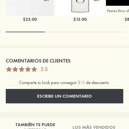
Caja para ropa de boda de Stacees
Bolsa para ropa de boda de Stacees
$23.00
$12.00
$8
COMENTARIOS DE CLIENTES
5.0
Comparte tu look para conseguir
$10
de descuento.
ESCRIBE UN COMENTARIO
TAMBIÉN TE PUEDE
LOS MÁS VENDIDOS