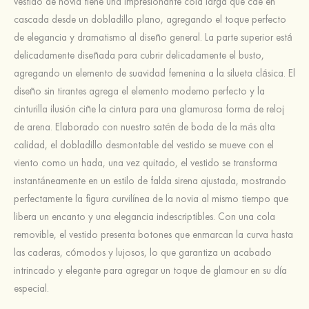
vestido de novia tiene una impresionante cola larga que cae en
cascada desde un dobladillo plano, agregando el toque perfecto
de elegancia y dramatismo al diseño general. La parte superior está
delicadamente diseñada para cubrir delicadamente el busto,
agregando un elemento de suavidad femenina a la silueta clásica. El
diseño sin tirantes agrega el elemento moderno perfecto y la
cinturilla ilusión ciñe la cintura para una glamurosa forma de reloj
de arena. Elaborado con nuestro satén de boda de la más alta
calidad, el dobladillo desmontable del vestido se mueve con el
viento como un hada, una vez quitado, el vestido se transforma
instantáneamente en un estilo de falda sirena ajustada, mostrando
perfectamente la figura curvilínea de la novia al mismo tiempo que
libera un encanto y una elegancia indescriptibles. Con una cola
removible, el vestido presenta botones que enmarcan la curva hasta
las caderas, cómodos y lujosos, lo que garantiza un acabado
intrincado y elegante para agregar un toque de glamour en su día
especial.