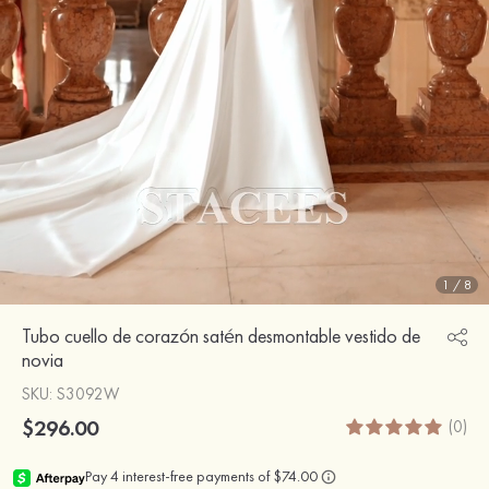
1
/
8
Tubo cuello de corazón satén desmontable vestido de
novia
SKU
: S3092W
$296.00
(0)