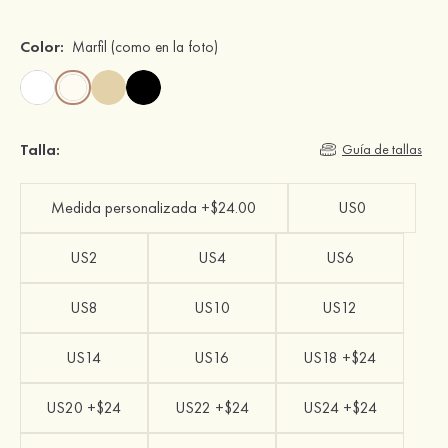
Color:
Marfil
(como en la foto)
Talla:
Guía de tallas
Medida personalizada +$24.00
US0
US2
US4
US6
US8
US10
US12
US14
US16
US18 +$24
US20 +$24
US22 +$24
US24 +$24