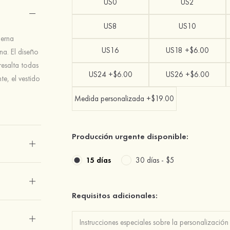
US0
US2
US8
US10
ierna
US16
US18 +$6.00
na. El diseño
resalta todas
US24 +$6.00
US26 +$6.00
te, el vestido
Medida personalizada +$19.00
Producción urgente disponible:
15 días
30 días -
$5
Requisitos adicionales: