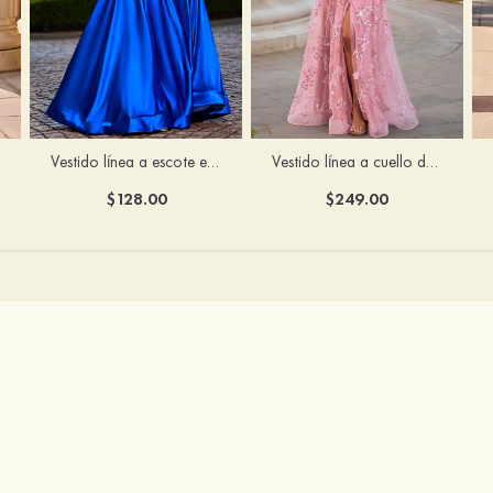
Vestido línea a cuello de corazón tul cola de barrido vestido de graduación
Vestido línea a escote en v tela charmeuse hasta el suelo vestido de graduación
$249.00
$128.00