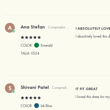
Ana Stefan
A
Comprador verificado
I ABSOLUTELY LOV
I absolutely loved this 
COLOR:
Emerald
TALLA
: US24
Shivani Patel
S
Comprador verificado
IT FIT GREAT
I loved this dress for m
COLOR:
Ink Blue