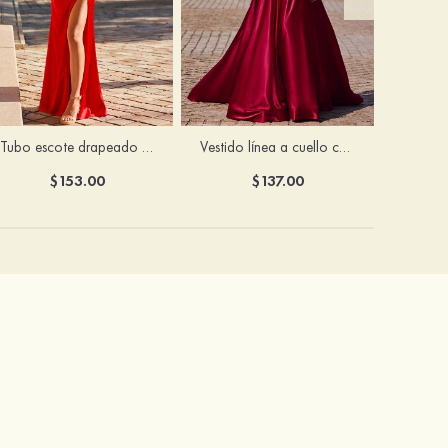
Tubo escote drapeado satén hasta el suelo vestido de graduación
Vestido línea a cuello cuadrado tela charmeuse barrer tren vestido de graduación
$153.00
$137.00