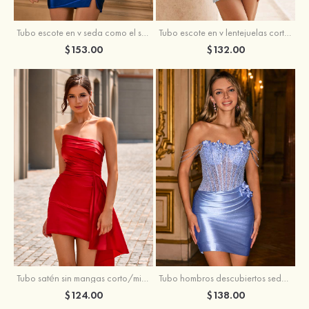
Tubo escote en v seda como el satén corto vestido para homecoming
Tubo escote en v lentejuelas corto vestido para homecoming
$153.00
$132.00
Tubo satén sin mangas corto/mini vestido para homecoming
Tubo hombros descubiertos seda como el satén corto vestido para homecoming
$124.00
$138.00