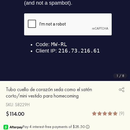
1
/
8
Tubo cuello de corazón seda como el satén
corto/mini vestido para homecoming
SKU
: S8229H
$114.00
(9)