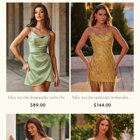
Tubo escote drapeado corto/mini tela charmeuse vestido para homecoming
Tubo escote redondo lentejuelas corto vestido para homecoming
$89.00
$144.00