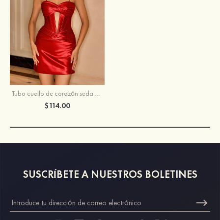
Tubo cuello de corazón seda como el satén corto/mini vestido para homecoming
$114.00
SUSCRÍBETE A NUESTROS BOLETINES