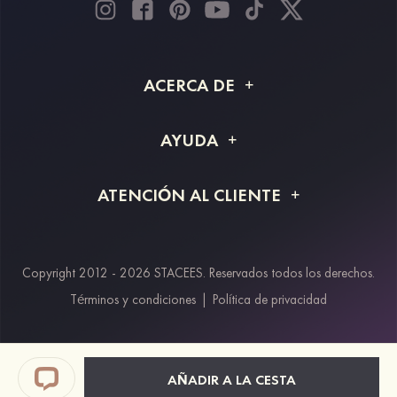
ACERCA DE
Acerca de STACEES
AYUDA
Información de envío
Preguntas frecuentes
ATENCIÓN AL CLIENTE
Devoluciones y reembolsos
Rastreo de pedido
Guía de tallas
Proyecto a medida
Contáctanos
Copyright 2012 - 2026 STACEES. Reservados todos los derechos.
Métodos de pago
Términos y condiciones
|
Política de privacidad
Klarna
Afterpay
Paypal
AÑADIR A LA CESTA
Descuento estudiantes & trabajadores clave