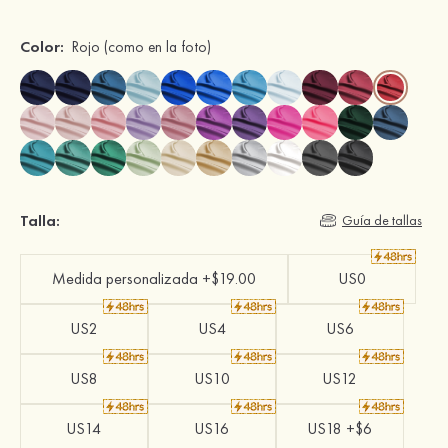
Color:
Rojo
(como en la foto)
Talla:
Guía de tallas
Medida personalizada +$19.00
US0
US2
US4
US6
US8
US10
US12
US14
US16
US18 +$6