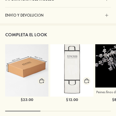
ENVÍO Y DEVOLUCIÓN
COMPLETA EL LOOK
Caja para ropa de boda de Stacees
Bolsa para ropa de boda de Stacees
$23.00
$12.00
$8