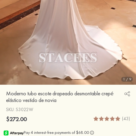
1
/
9
Moderno tubo escote drapeado desmontable crepé
elástico vestido de novia
SKU
: S3022W
$272.00
(43)