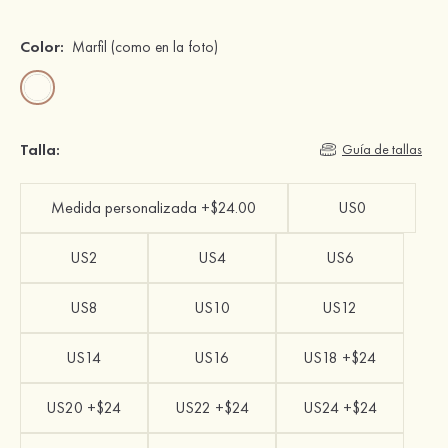
Color:
Marfil
(como en la foto)
Talla:
Guía de tallas
Medida personalizada +$24.00
US0
US2
US4
US6
US8
US10
US12
US14
US16
US18 +$24
US20 +$24
US22 +$24
US24 +$24