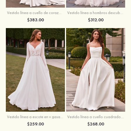
Vestido línea a cuello de corazón satén cola de capilla vestido de novia
Vestido línea a hombros descubiertos tul cola de corte vestido de novia
$383.00
$312.00
Vestido línea a escote en v gasa cola de barrido vestido de novia
Vestido línea a cuello cuadrado crepé elástico cola de barrido vestido de novia
$259.00
$268.00