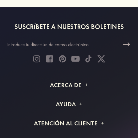
SUSCRÍBETE A NUESTROS BOLETINES
ACERCA DE
Acerca de STACEES
AYUDA
Información de envío
Preguntas frecuentes
ATENCIÓN AL CLIENTE
Devoluciones y reembolsos
Rastreo de pedido
Guía de tallas