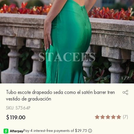
1
/
7
Tubo escote drapeado seda como el satén barrer tren
vestido de graduación
SKU
: S7564P
$119.00
(7)