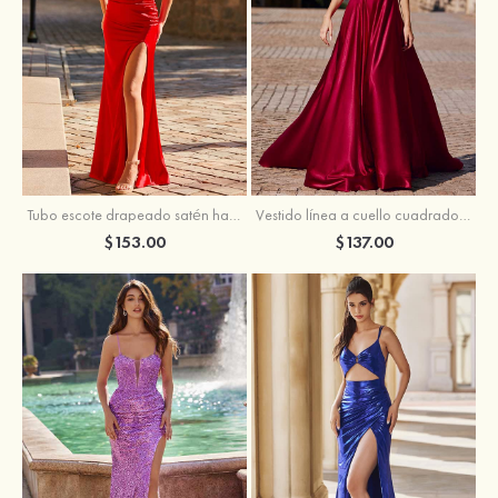
Tubo escote drapeado satén hasta el suelo vestido de graduación
Vestido línea a cuello cuadrado tela charmeuse barrer tren vestido de graduación
$153.00
$137.00