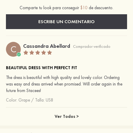
Comparte tu look para conseguir
$10
de descuento.
ESCRIBE UN COMENTARIO
Cassandra Abellard
C
Comprador verificado
BEAUTIFUL DRESS WITH PERFECT FIT
The dress is beautiful with high quality and lovely color. Ordering
was easy and dress arrived when promised. Will order again in the
future from Stacees!
Color:
Grape
/
Talla: US8
Ver Todos >