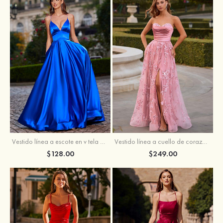
Vestido línea a cuello de corazón tul cola de barrido vestido de graduación
Vestido línea a escote en v tela charmeuse hasta el suelo vestido de graduación
$249.00
$128.00