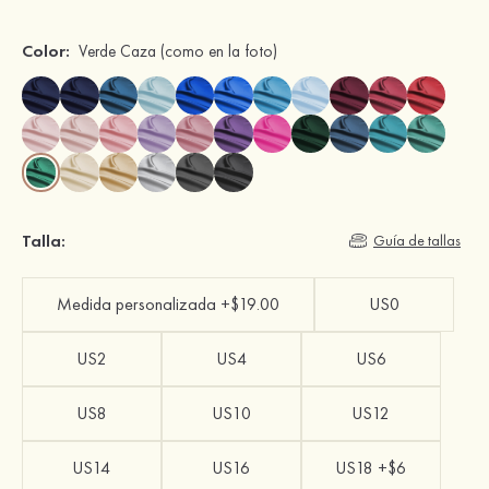
Color:
Verde Caza
(como en la foto)
Talla:
Guía de tallas
Medida personalizada +$19.00
US0
US2
US4
US6
US8
US10
US12
US14
US16
US18 +$6