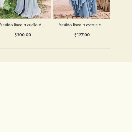
Vestido línea a cuello de corazón gasa hasta el suelo vestido de dama de honor
Vestido línea a escote en v gasa hasta el suelo vestido de dama de honor
$100.00
$127.00