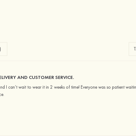
)
ELIVERY AND CUSTOMER SERVICE.
 and I can’t wait to wear it in 2 weeks of time! Everyone was so patient wai
ce.