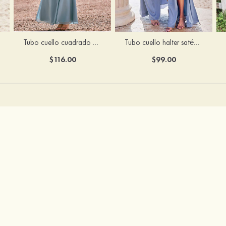
Tubo cuello cuadrado gasa hasta el suelo vestido de dama de honor
Tubo cuello halter satén elástico hasta el suelo vestido de dama de honor
$116.00
$99.00