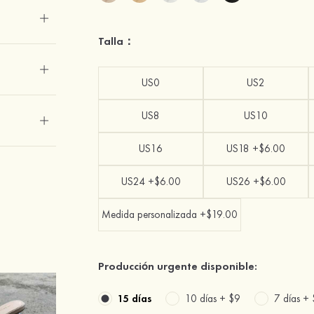
Talla：
US0
US2
US8
US10
US16
US18 +$6.00
US24 +$6.00
US26 +$6.00
Medida personalizada +$19.00
Producción urgente disponible:
15 días
10 días +
$9
7 días +