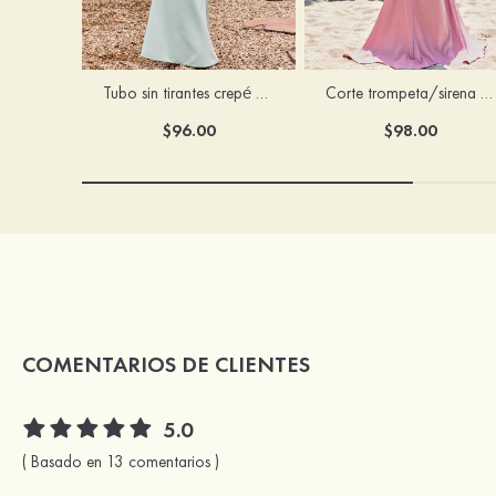
Tubo sin tirantes crepé elástico hasta el suelo vestido de dama de honor
Corte trompeta/sirena escote en v satén elástico hasta el suelo vestido de dama de honor
$96.00
$98.00
COMENTARIOS DE CLIENTES
5.0
( Basado en 13 comentarios )