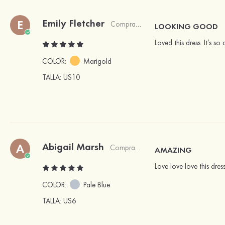
Emily Fletcher
E
Comprador verificado
LOOKING GOOD
Loved this dress. It’s s
COLOR:
Marigold
TALLA
: US10
Abigail Marsh
A
Comprador verificado
AMAZING
Love love love this dre
COLOR:
Pale Blue
TALLA
: US6