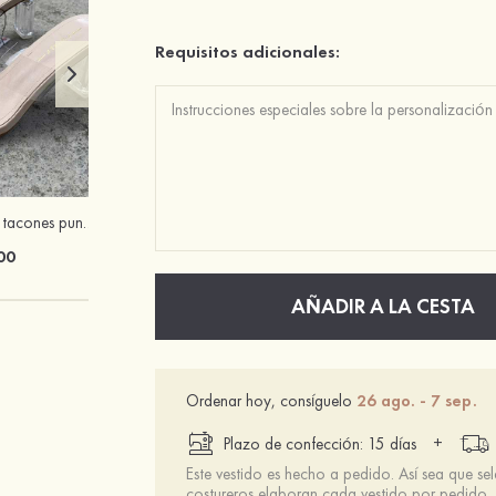
Requisitos adicionales:
De mujer caucho tacones punta abierta sandalias tacón cristal zapatos de moda
Sujetador invisible 3/4 taza push up con cierre frontal sin espalda
00
$13.00
AÑADIR A LA CESTA
Ordenar hoy, consíguelo
26 ago. - 7 sep.
+
Plazo de confección: 15 días
Este vestido es hecho a pedido. Así sea que se
costureros elaboran cada vestido por pedido.