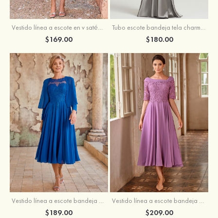
Vestido línea a escote en v satén hasta la tibia vestido de madrina
Tubo escote bandeja tela charmeuse hasta el suelo vestido de madrina
$169.00
$180.00
Vestido línea a escote bandeja gasa hasta la tibia vestido de madrina
Vestido línea a escote bandeja gasa hasta la tibia vestido de madrina
$189.00
$209.00