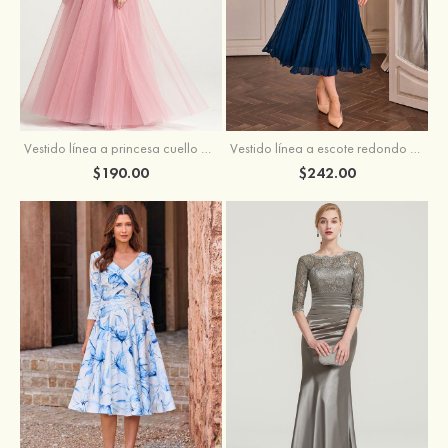
Vestido línea a princesa cuello de corazón hasta el suelo vestido de madrina
Vestido línea a escote redondo gasa hasta la tibia vestido de madrina
$190.00
$242.00