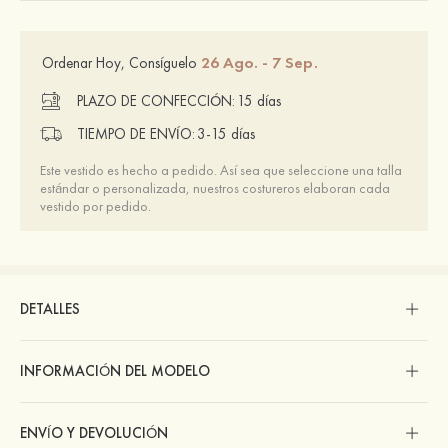
26 Ago. - 7 Sep.
Ordenar Hoy, Consíguelo
PLAZO DE CONFECCIÓN:
15 días
TIEMPO DE ENVÍO:
3-15 días
Este vestido es hecho a pedido. Así sea que seleccione una talla
estándar o personalizada, nuestros costureros elaboran cada
vestido por pedido.
DETALLES
INFORMACIÓN DEL MODELO
ENVÍO Y DEVOLUCIÓN