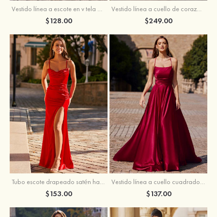
Vestido línea a cuello de corazón tul cola de barrido vestido de graduación
Vestido línea a escote en v tela charmeuse hasta el suelo vestido de graduación
$249.00
$128.00
Tubo escote drapeado satén hasta el suelo vestido de graduación
Vestido línea a cuello cuadrado tela charmeuse barrer tren vestido de graduación
$153.00
$137.00