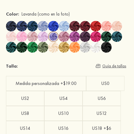
Color:
Lavanda
(como en la foto)
Talla:
Guía de tallas
Medida personalizada +$19.00
US0
US2
US4
US6
US8
US10
US12
US14
US16
US18 +$6