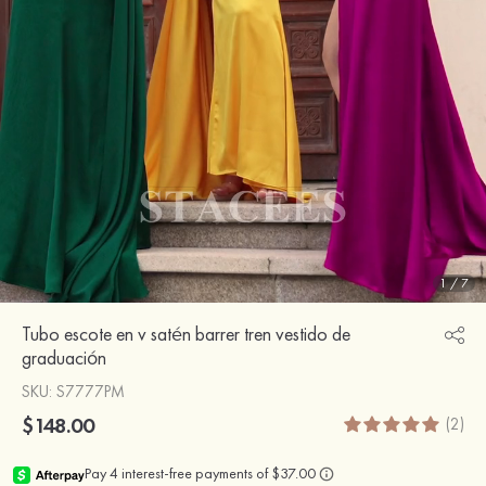
1
/
7
Tubo escote en v satén barrer tren vestido de
graduación
SKU
: S7777PM
$148.00
(2)