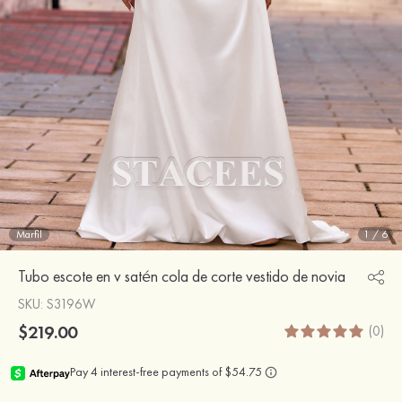
Marfil
1
/
6
Tubo escote en v satén cola de corte vestido de novia
SKU
: S3196W
$219.00
(0)