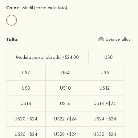
Color:
Marfil
(como en la foto)
Talla:
Guía de tallas
Medida personalizada +$24.00
US0
US2
US4
US6
US8
US10
US12
US14
US16
US18 +$24
US20 +$24
US22 +$24
US24 +$24
US26 +$24
US28 +$24
US30 +$24