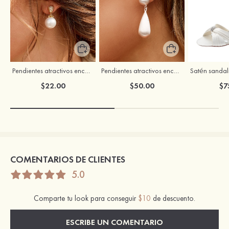
Pendientes atractivos encantadores de aleación con zirconio cúbico y perlas de imitación para mujer
Pendientes atractivos encantadores de latón para mujer
$22.00
$50.00
$7
COMENTARIOS DE CLIENTES
5.0
Comparte tu look para conseguir
$10
de descuento.
ESCRIBE UN COMENTARIO