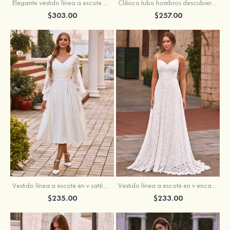
Elegante vestido línea a escote en v barrer tren tul vestido de novia
Clásico tubo hombros descubiertos desmontable crepé elástico vestido de novia
$303.00
$257.00
Vestido línea a escote en v satén hasta la tibia vestido de novia
Vestido línea a escote en v encaje cola de barrido vestido de novia
$235.00
$233.00