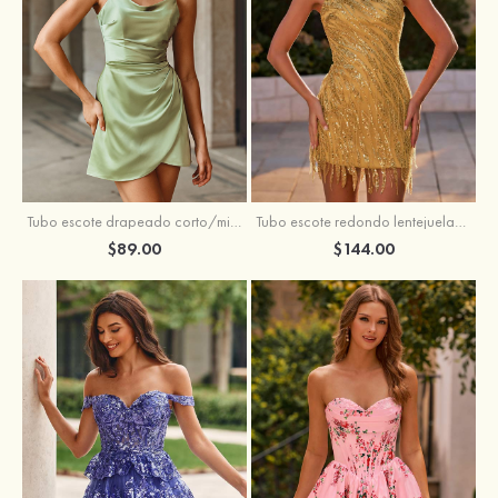
Tubo escote drapeado corto/mini tela charmeuse vestido para homecoming
Tubo escote redondo lentejuelas corto vestido para homecoming
$89.00
$144.00