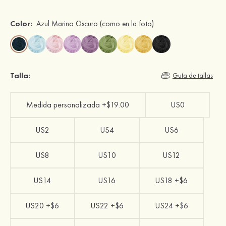
Color:
Azul Marino Oscuro
(como en la foto)
Talla:
Guía de tallas
Medida personalizada +$19.00
US0
US2
US4
US6
US8
US10
US12
US14
US16
US18 +$6
US20 +$6
US22 +$6
US24 +$6