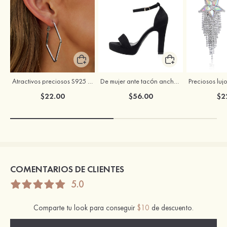
Atractivos preciosos S925 plata circón pendientes
De mujer ante tacón ancho punta redonda zapatos
$22.00
$56.00
$2
COMENTARIOS DE CLIENTES
5.0
Comparte tu look para conseguir
$10
de descuento.