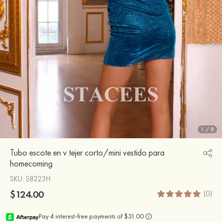
1
/
8
Tubo escote en v tejer corto/mini vestido para
homecoming
SKU
: S8223H
$124.00
(0)