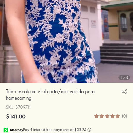
1
/
6
Tubo escote en v tul corto/mini vestido para
homecoming
SKU
: S7097H
$141.00
(0)