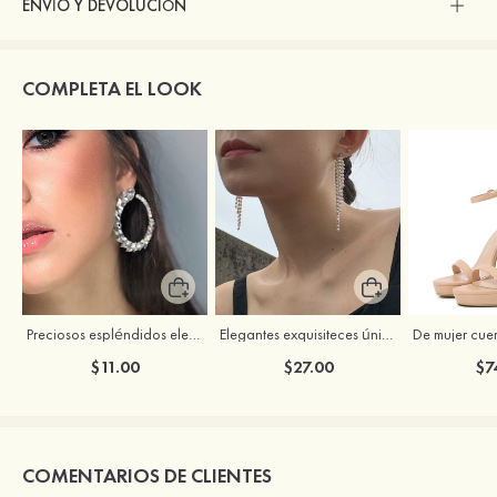
ENVÍO Y DEVOLUCIÓN
COMPLETA EL LOOK
Preciosos espléndidos elegantes zirconio cúbico rhinestones pendientes
Elegantes exquisiteces único aleación perla pendientes
$11.00
$27.00
$7
COMENTARIOS DE CLIENTES