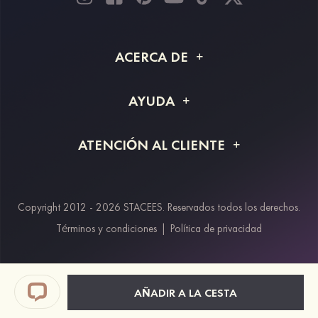
ACERCA DE
Acerca de STACEES
AYUDA
Información de envío
Preguntas frecuentes
ATENCIÓN AL CLIENTE
Devoluciones y reembolsos
Rastreo de pedido
Guía de tallas
Proyecto a medida
Contáctanos
Copyright 2012 - 2026 STACEES. Reservados todos los derechos.
Métodos de pago
Términos y condiciones
|
Política de privacidad
Klarna
Afterpay
Paypal
AÑADIR A LA CESTA
Descuento estudiantes & trabajadores clave