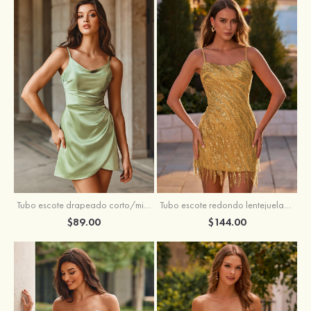
Tubo escote drapeado corto/mini tela charmeuse vestido para homecoming
Tubo escote redondo lentejuelas corto vestido para homecoming
$89.00
$144.00