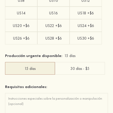
US8
US10
US12
US14
US16
US18 +$6
US20 +$6
US22 +$6
US24 +$6
US26 +$6
US28 +$6
US30 +$6
Producción urgente disponible:
15 días
15 días
30 días - $5
Requisitos adicionales: