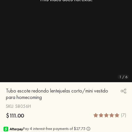
1
/
6
Tubo escote redondo lentejuelas corto/mini vestido
para homecoming
SKU
: S8056H
$111.00
(7)