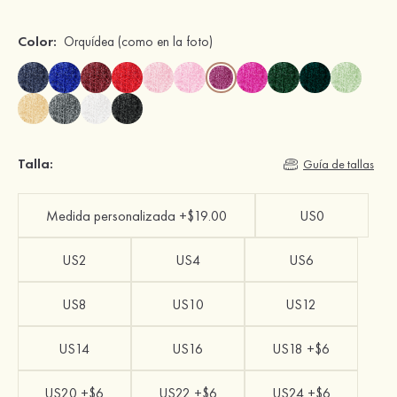
Color:
Orquídea
(como en la foto)
Talla:
Guía de tallas
Medida personalizada +$19.00
US0
US2
US4
US6
US8
US10
US12
US14
US16
US18 +$6
US20 +$6
US22 +$6
US24 +$6