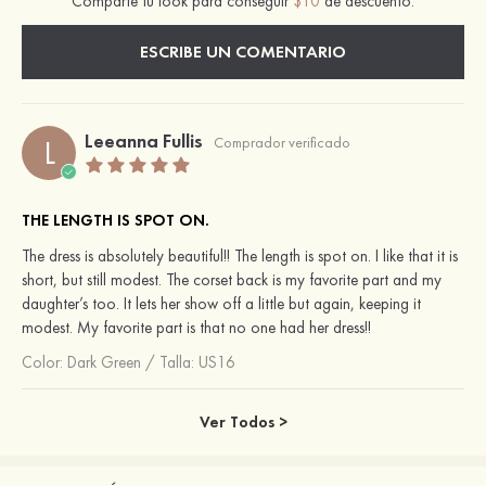
Comparte tu look para conseguir
$10
de descuento.
ESCRIBE UN COMENTARIO
Leeanna Fullis
L
Comprador verificado
THE LENGTH IS SPOT ON.
The dress is absolutely beautiful!! The length is spot on. I like that it is
short, but still modest. The corset back is my favorite part and my
daughter’s too. It lets her show off a little but again, keeping it
modest. My favorite part is that no one had her dress!!
Color:
Dark Green
/
Talla: US16
Ver Todos >