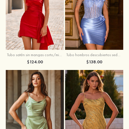
Tubo satén sin mangas corto/mini vestido para homecoming
Tubo hombros descubiertos seda como el satén corto vestido para homecoming
$124.00
$138.00