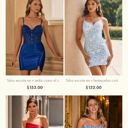
Tubo escote en v seda como el satén corto vestido para homecoming
Tubo escote en v lentejuelas corto vestido para homecoming
$153.00
$132.00