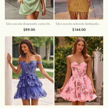
Tubo escote drapeado corto/mini tela charmeuse vestido para homecoming
Tubo escote redondo lentejuelas corto vestido para homecoming
$89.00
$144.00