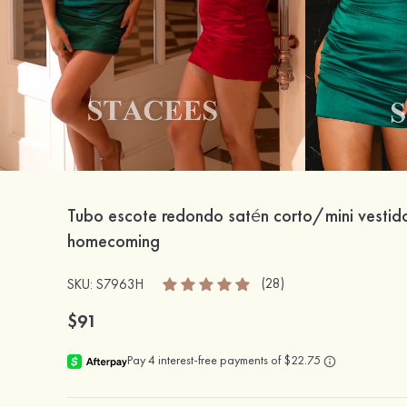
Tubo escote redondo satén corto/mini vestid
homecoming
(28)
SKU: S7963H
$91