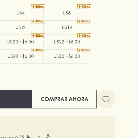
US4
US6
US12
US14
US20 +$6.00
US22 +$6.00
US28 +$6.00
US30 +$6.00
COMPRAR AHORA
=
 envío: 6-15 días