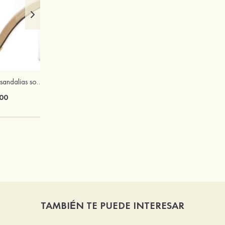
PU punta abierta sandalias solo correa tacón ancho zapatos de moda
Zapatos de mujer de tacón ancho con punta abierta para fiesta noche baile de graduación y ocasiones especiales
00
$69.00
TAMBIÉN TE PUEDE INTERESAR