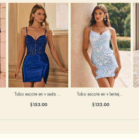
Tubo escote en v seda como el satén corto vestido para homecoming
Tubo escote en v lentejuelas corto vestido para homecoming
$153.00
$132.00