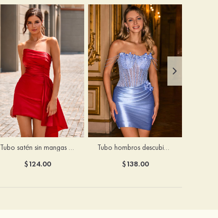
Tubo satén sin mangas corto/mini vestido para homecoming
Tubo hombros descubiertos seda como el satén corto vestido para homecoming
$124.00
$138.00