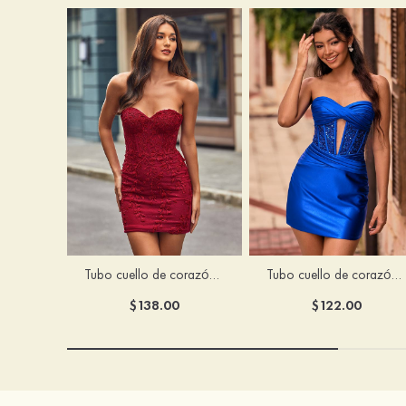
Tubo cuello de corazón tul corto/mini vestido para homecoming
Tubo cuello de corazón seda como el satén corto vestido para homecoming
$138.00
$122.00