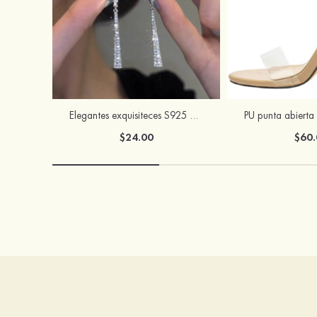
Elegantes exquisiteces S925 plata circón pendientes con zirconio cúbico
$24.00
$60.