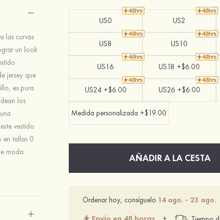
US0
US2
a las curvas
US8
US10
ograr un look
estido
US16
US18 +$6.00
de jersey que
llo, es pura
US24 +$6.00
US26 +$6.00
rodean los
Medida personalizada +$19.00
 una
 este vestido
 en tallas 0
 de moda:
AÑADIR A LA CESTA
Ordenar hoy, consíguelo
14 ago. - 23 ago.
Envío en 48 horas
+
Tiempo de