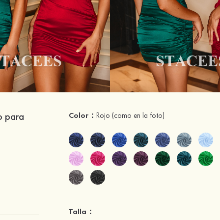
o para
Color：
Rojo
(como en la foto)
Talla：