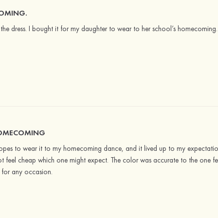
OMING.
th the dress. I bought it for my daughter to wear to her school’s homecoming
HOMECOMING
n hopes to wear it to my homecoming dance, and it lived up to my expectations
t feel cheap which one might expect. The color was accurate to the one fea
s for any occasion.