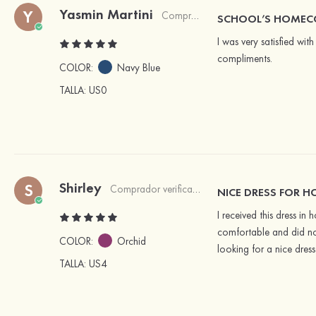
Yasmin Martini
Y
Comprador verificado
SCHOOL’S HOMEC
I was very satisfied wi
compliments.
COLOR:
Navy Blue
TALLA
: US0
Shirley
S
Comprador verificado
NICE DRESS FOR 
I received this dress i
comfortable and did no
COLOR:
Orchid
looking for a nice dres
TALLA
: US4