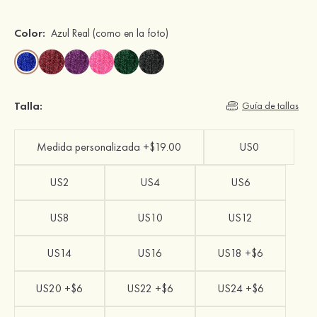
Color:
Azul Real
(como en la foto)
Talla:
Guía de tallas
Medida personalizada +$19.00
US0
US2
US4
US6
US8
US10
US12
US14
US16
US18 +$6
US20 +$6
US22 +$6
US24 +$6