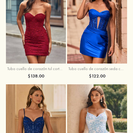
Tubo cuello de corazón tul corto/mini vestido para homecoming
Tubo cuello de corazón seda como el satén corto vestido para homecoming
$138.00
$122.00