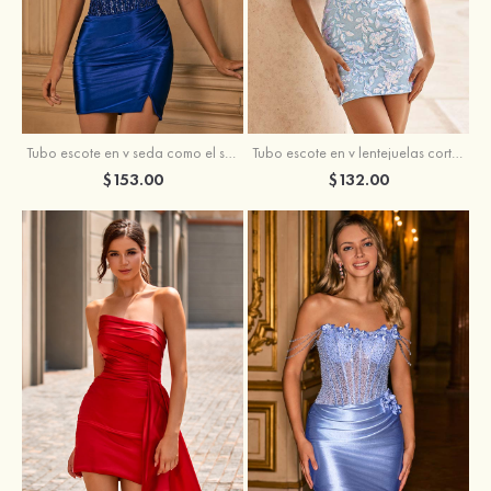
Tubo escote en v seda como el satén corto vestido para homecoming
Tubo escote en v lentejuelas corto vestido para homecoming
$153.00
$132.00