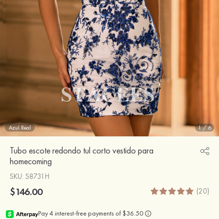
Azul Real
1
/
6
Tubo escote redondo tul corto vestido para
homecoming
SKU
: S8731H
$146.00
(20)