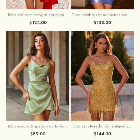
Tubo satén sin mangas corto/mini vestido para homecoming
Tubo hombros descubiertos seda como el satén corto vestido para homecoming
$124.00
$138.00
Tubo escote drapeado corto/mini tela charmeuse vestido para homecoming
Tubo escote redondo lentejuelas corto vestido para homecoming
$89.00
$144.00