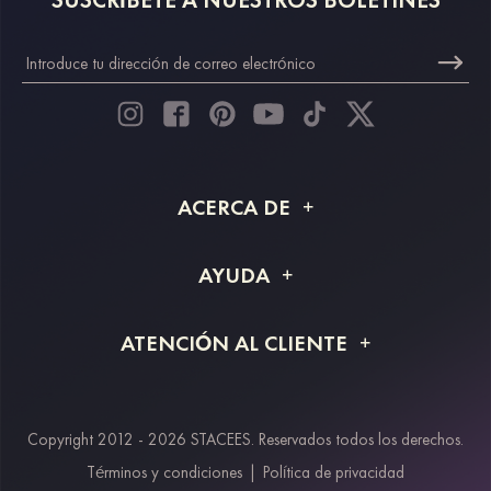
ACERCA DE
Acerca de STACEES
AYUDA
Información de envío
Preguntas frecuentes
ATENCIÓN AL CLIENTE
Devoluciones y reembolsos
Rastreo de pedido
Guía de tallas
Proyecto a medida
Contáctanos
Copyright 2012 - 2026 STACEES. Reservados todos los derechos.
Métodos de pago
Términos y condiciones
|
Política de privacidad
Klarna