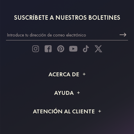
SUSCRÍBETE A NUESTROS BOLETINES
ACERCA DE
Acerca de STACEES
AYUDA
Información de envío
Preguntas frecuentes
ATENCIÓN AL CLIENTE
Devoluciones y reembolsos
Rastreo de pedido
Guía de tallas
Proyecto a medida
Contáctanos