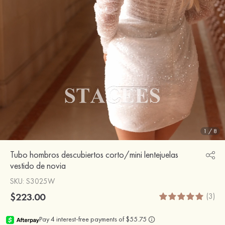
1
/
8
Tubo hombros descubiertos corto/mini lentejuelas
vestido de novia
SKU
: S3025W
$223.00
(3)