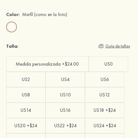
Color:
Marfil
(como en la foto)
Talla:
Guía de tallas
Medida personalizada +$24.00
US0
US2
US4
US6
US8
US10
US12
US14
US16
US18 +$24
US20 +$24
US22 +$24
US24 +$24