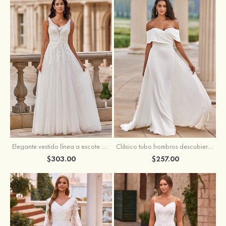
Elegante vestido línea a escote en v barrer tren tul vestido de novia
Clásico tubo hombros descubiertos desmontable crepé elástico vestido de novia
$303.00
$257.00