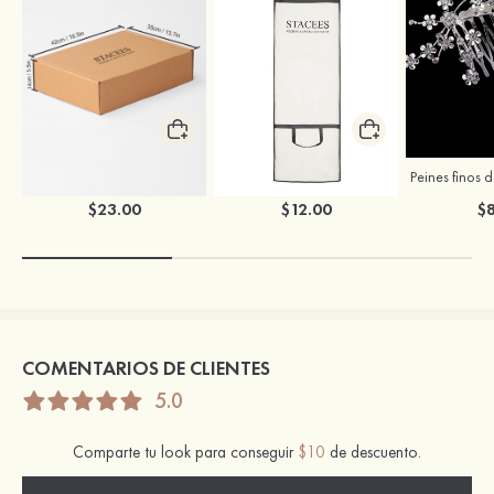
Caja para ropa de boda de Stacees
Bolsa para ropa de boda de Stacees
$23.00
$12.00
$8
COMENTARIOS DE CLIENTES
5.0
Comparte tu look para conseguir
$10
de descuento.