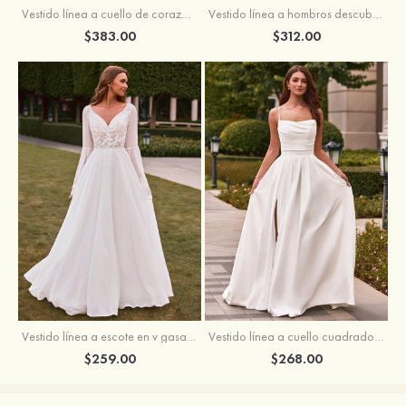
Vestido línea a cuello de corazón satén cola de capilla vestido de novia
Vestido línea a hombros descubiertos tul cola de corte vestido de novia
$383.00
$312.00
Vestido línea a escote en v gasa cola de barrido vestido de novia
Vestido línea a cuello cuadrado crepé elástico cola de barrido vestido de novia
$259.00
$268.00