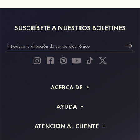
SUSCRÍBETE A NUESTROS BOLETINES
ACERCA DE
Acerca de STACEES
AYUDA
Información de envío
Preguntas frecuentes
ATENCIÓN AL CLIENTE
Devoluciones y reembolsos
Rastreo de pedido
Guía de tallas