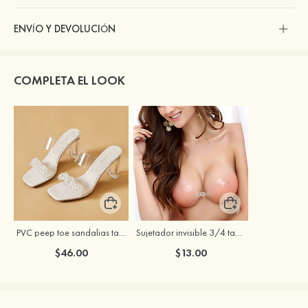
ENVÍO Y DEVOLUCIÓN
COMPLETA EL LOOK
PVC peep toe sandalias tacón ancho zapatos con cuentas
Sujetador invisible 3/4 taza push up con cierre frontal sin espalda
$46.00
$13.00