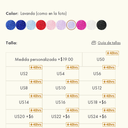
Color:
Lavanda
(como en la foto)
Talla:
Guía de tallas
Medida personalizada +$19.00
US0
US2
US4
US6
US8
US10
US12
US14
US16
US18 +$6
US20 +$6
US22 +$6
US24 +$6