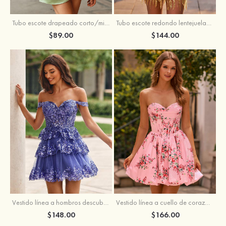
Tubo escote drapeado corto/mini tela charmeuse vestido para homecoming
Tubo escote redondo lentejuelas corto vestido para homecoming
$89.00
$144.00
Vestido línea a hombros descubiertos tul corto/mini vestido para homecoming
Vestido línea a cuello de corazón satén corto vestido para homecoming
$148.00
$166.00