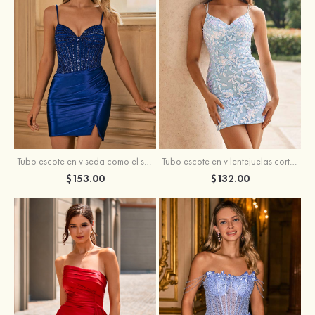
Tubo escote en v seda como el satén corto vestido para homecoming
Tubo escote en v lentejuelas corto vestido para homecoming
$153.00
$132.00