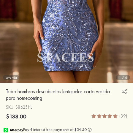
Lavanda
1
/
6
Tubo hombros descubiertos lentejuelas corto vestido
para homecoming
SKU
: S8625HL
$138.00
(39)