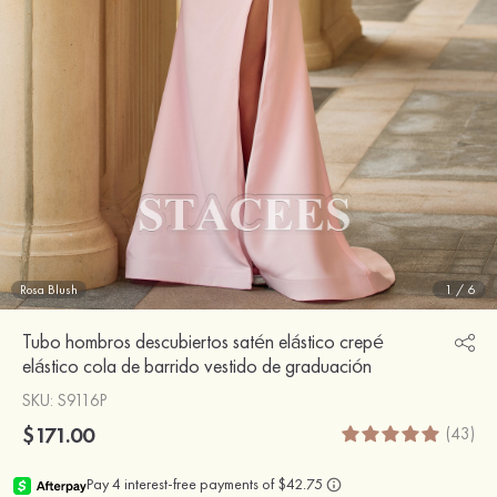
Rosa Blush
1
/
6
Tubo hombros descubiertos satén elástico crepé
elástico cola de barrido vestido de graduación
SKU
: S9116P
$171.00
(43)