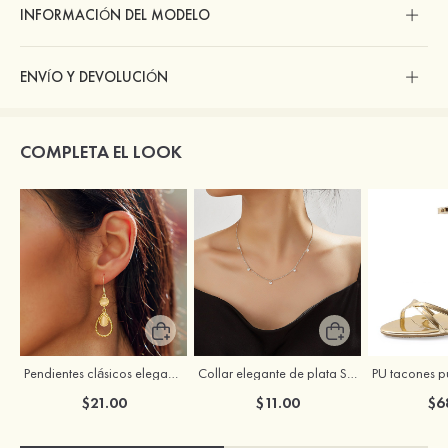
INFORMACIÓN DEL MODELO
ENVÍO Y DEVOLUCIÓN
COMPLETA EL LOOK
Pendientes clásicos elegantes de aleación para mujer
Collar elegante de plata S925 con zirconio cúbico para mujer
$21.00
$11.00
$6