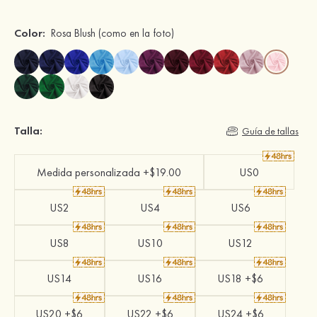
Color:
Rosa Blush
(como en la foto)
Talla:
Guía de tallas
Medida personalizada +$19.00
US0
US2
US4
US6
US8
US10
US12
US14
US16
US18 +$6
US20 +$6
US22 +$6
US24 +$6