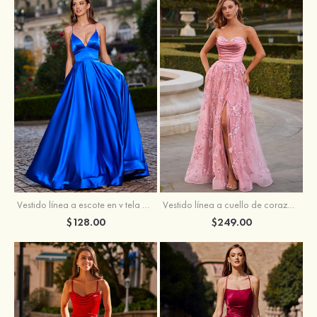
Vestido línea a cuello de corazón tul cola de barrido vestido de graduación
Vestido línea a escote en v tela charmeuse hasta el suelo vestido de graduación
$249.00
$128.00