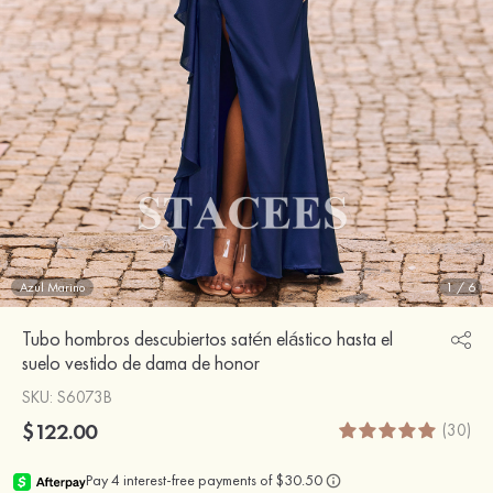
Azul Marino
1
/
6
Tubo hombros descubiertos satén elástico hasta el
suelo vestido de dama de honor
SKU
: S6073B
$122.00
(30)