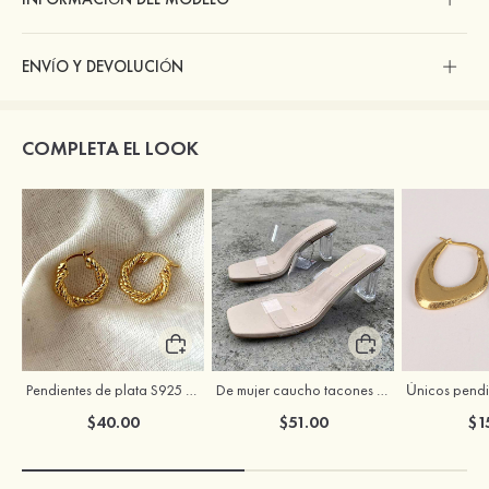
ENVÍO Y DEVOLUCIÓN
COMPLETA EL LOOK
Pendientes de plata S925 para mujer exquisitos y a la moda
De mujer caucho tacones punta abierta sandalias tacón cristal zapatos de moda
$40.00
$51.00
$1