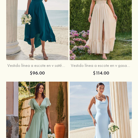
Vestido línea a escote en v satén elástico asimétrico vestido de dama de honor
Vestido línea a escote en v gasa hasta el suelo vestido de dama de honor
$96.00
$114.00