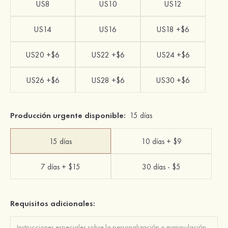
US8
US10
US12
US14
US16
US18 +$6
US20 +$6
US22 +$6
US24 +$6
US26 +$6
US28 +$6
US30 +$6
Producción urgente disponible:
15 días
15 días
10 días + $9
7 días + $15
30 días - $5
Requisitos adicionales: