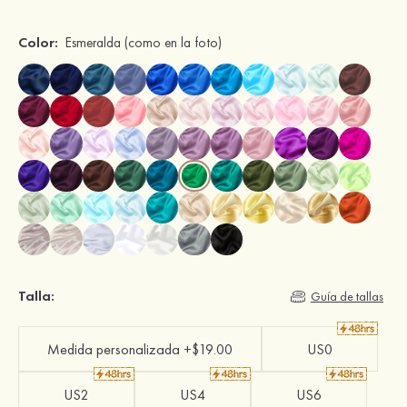
Color:
Esmeralda
(como en la foto)
Talla:
Guía de tallas
Medida personalizada +$19.00
US0
US2
US4
US6