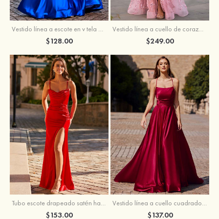
Vestido línea a cuello de corazón tul cola de barrido vestido de graduación
Vestido línea a escote en v tela charmeuse hasta el suelo vestido de graduación
$249.00
$128.00
Tubo escote drapeado satén hasta el suelo vestido de graduación
Vestido línea a cuello cuadrado tela charmeuse barrer tren vestido de graduación
$153.00
$137.00