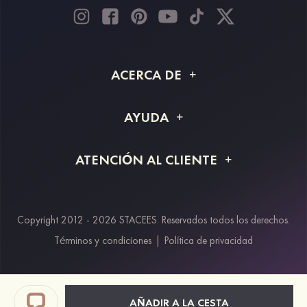
ACERCA DE
Acerca de STACEES
AYUDA
Información de envío
Preguntas frecuentes
ATENCIÓN AL CLIENTE
Devoluciones y reembolsos
Rastreo de pedido
Guía de tallas
Proyecto a medida
Contáctanos
Copyright 2012 - 2026 STACEES. Reservados todos los derechos.
Métodos de pago
Términos y condiciones
|
Política de privacidad
Klarna
Afterpay
Paypal
AÑADIR A LA CESTA