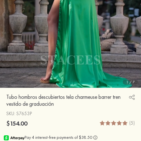
1
/
7
Tubo hombros descubiertos tela charmeuse barrer tren
vestido de graduación
SKU
: S7653P
$154.00
(5)