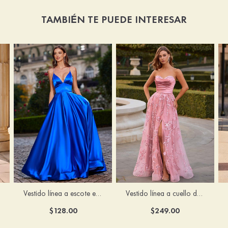
TAMBIÉN TE PUEDE INTERESAR
Vestido línea a cuello de corazón tul cola de barrido vestido de graduación
Vestido línea a escote en v tela charmeuse hasta el suelo vestido de graduación
$249.00
$128.00