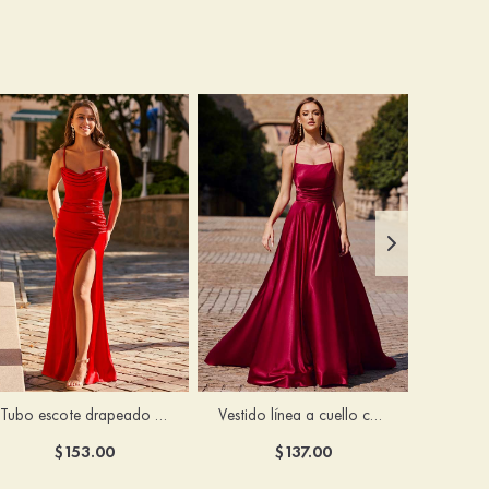
Tubo escote drapeado satén hasta el suelo vestido de graduación
Vestido línea a cuello cuadrado tela charmeuse barrer tren vestido de graduación
$153.00
$137.00