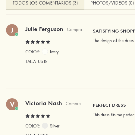
TODOS LOS COMENTARIOS (3)
PHOTOS/VIDEOS (0)
Julie Ferguson
J
Comprador verificado
SATISFYING SHOPP
The design of the dress 
COLOR:
Ivory
TALLA
: US18
Victoria Nash
V
Comprador verificado
PERFECT DRESS
This dress fits me perfec
COLOR:
Silver