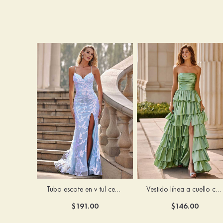
Tubo escote en v tul cepillo tren vestido de graduación
Vestido línea a cuello cuadrado tafetán hasta el suelo vestido de graduación con volantes
$191.00
$146.00