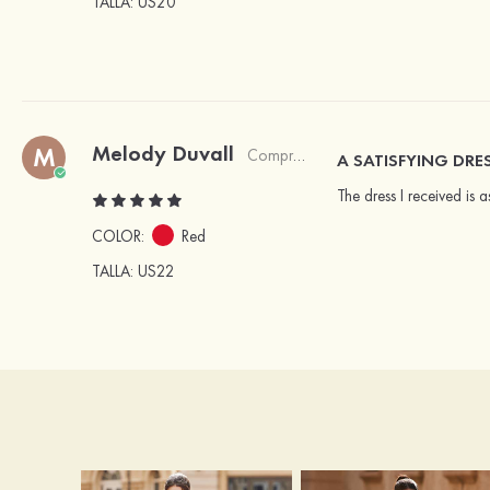
TALLA
: US20
Melody Duvall
M
Comprador verificado
A SATISFYING DRE
The dress I received is 
COLOR:
Red
TALLA
: US22