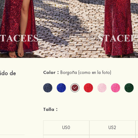
tido de
Color：
Borgoña
(como en la foto)
Talla：
US0
US2