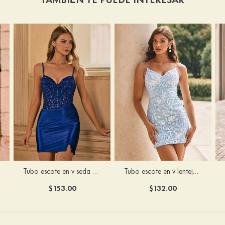
Tubo escote en v seda como el satén corto vestido para homecoming
Tubo escote en v lentejuelas corto vestido para homecoming
$153.00
$132.00