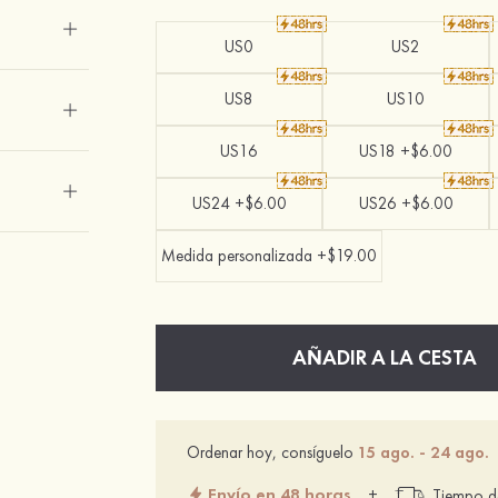
US0
US2
US8
US10
US16
US18 +$6.00
US24 +$6.00
US26 +$6.00
Medida personalizada +$19.00
AÑADIR A LA CESTA
Ordenar hoy, consíguelo
15 ago. - 24 ago.
Envío en 48 horas
+
Tiempo de