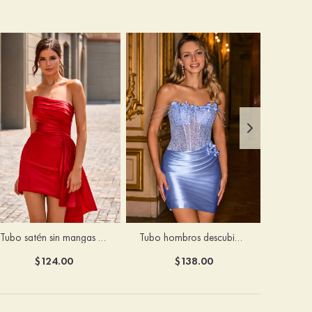
Tubo satén sin mangas corto/mini vestido para homecoming
Tubo hombros descubiertos seda como el satén corto vestido para homecoming
$124.00
$138.00