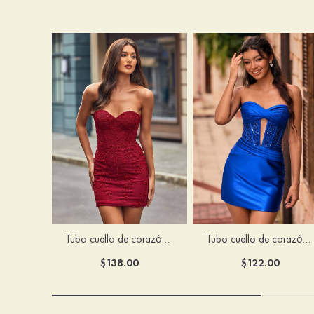
Tubo cuello de corazón tul corto/mini vestido para homecoming
Tubo cuello de corazón seda como el satén corto vestido para homecoming
$138.00
$122.00