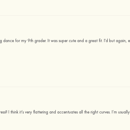
ance for my 9th grader. It was super cute and a great fit. I'd but again, e
ess!! I think it’s very flattering and accentuates all the right curves. I’m usu
.