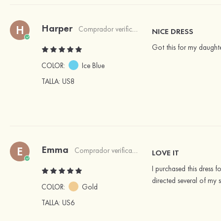
Harper
H
Comprador verificado
NICE DRESS
Got this for my daughter
COLOR:
Ice Blue
TALLA
: US8
Emma
E
Comprador verificado
LOVE IT
I purchased this dress f
directed several of my s
COLOR:
Gold
TALLA
: US6