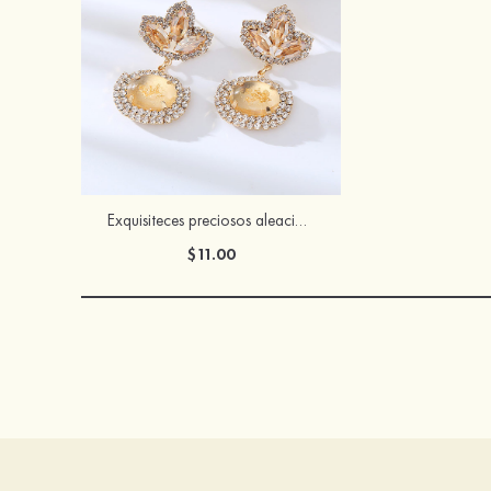
Exquisiteces preciosos aleación pendientes perforado con rhinestones
$11.00