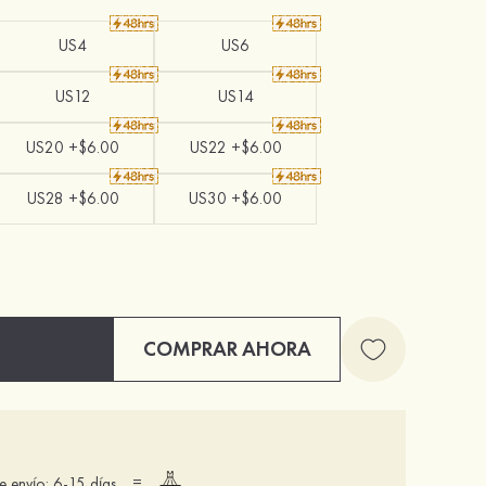
US4
US6
US12
US14
US20 +$6.00
US22 +$6.00
US28 +$6.00
US30 +$6.00
COMPRAR AHORA
=
 envío: 6-15 días