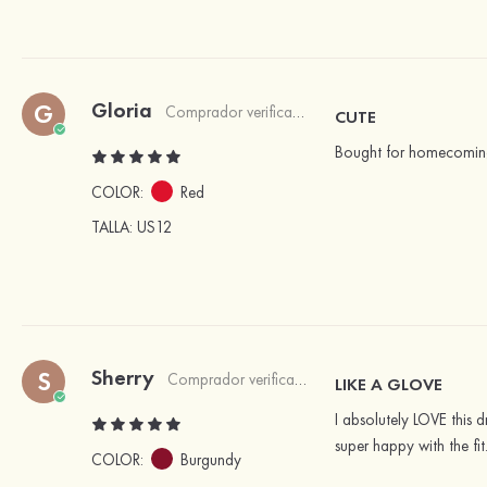
Gloria
G
Comprador verificado
CUTE
Bought for homecoming d
COLOR:
Red
TALLA
: US12
Sherry
S
Comprador verificado
LIKE A GLOVE
I absolutely LOVE this dr
super happy with the fit
COLOR:
Burgundy