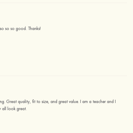
er so so so good. Thanks!
g. Great quality, fit to size, and great value. I am a teacher and I
 all look great.