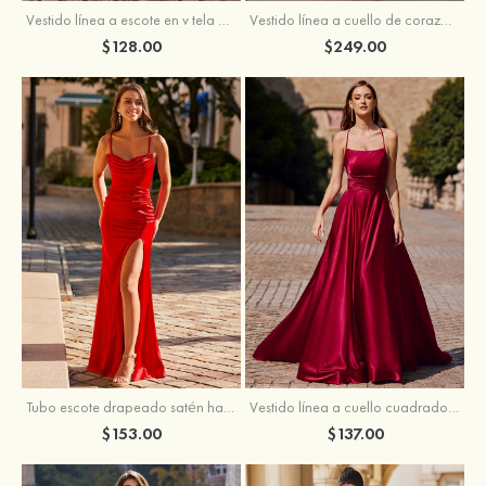
Vestido línea a cuello de corazón tul cola de barrido vestido de graduación
Vestido línea a escote en v tela charmeuse hasta el suelo vestido de graduación
$249.00
$128.00
Tubo escote drapeado satén hasta el suelo vestido de graduación
Vestido línea a cuello cuadrado tela charmeuse barrer tren vestido de graduación
$153.00
$137.00