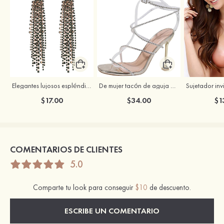
Elegantes lujosos espléndidos zirconio cúbico pendientes
De mujer tacón de aguja punta cuadrada al aire libre zapatos de moda
$17.00
$34.00
$1
COMENTARIOS DE CLIENTES
5.0
Comparte tu look para conseguir
$10
de descuento.
ESCRIBE UN COMENTARIO