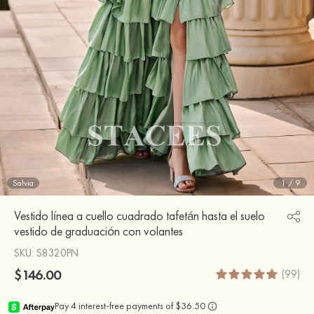
Salvia
1
/
9
Vestido línea a cuello cuadrado tafetán hasta el suelo
vestido de graduación con volantes
SKU
: S8320PN
$146.00
(99)