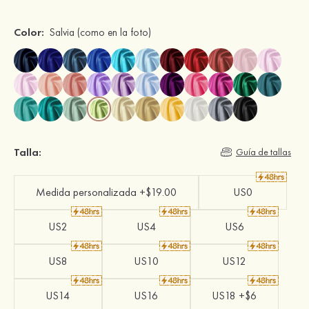
Color:
Salvia
(como en la foto)
Talla:
Guía de tallas
Medida personalizada +$19.00
US0
US2
US4
US6
US8
US10
US12
US14
US16
US18 +$6