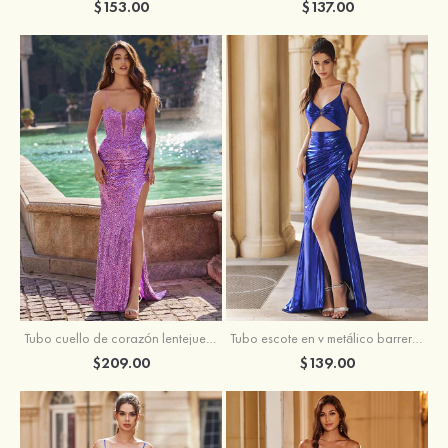
$153.00
$137.00
Tubo escote en v metálico barrer tren vestido de graduación
Tubo cuello de corazón lentejuelas barrer tren vestido de graduación
$139.00
$209.00