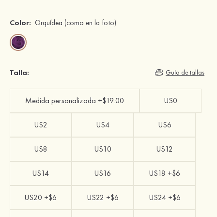
Color:
Orquídea
(como en la foto)
Talla:
Guía de tallas
Medida personalizada +$19.00
US0
US2
US4
US6
US8
US10
US12
US14
US16
US18 +$6
US20 +$6
US22 +$6
US24 +$6