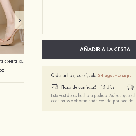
AÑADIR A LA CESTA
PVC tacones punta abierta sandalias solo correa fiesta y noche baile de graduación zapatos
Sujetador invisible 3/4 taza push up con cierre frontal sin espalda
00
$13.00
Ordenar hoy, consíguelo
24 ago. - 5 sep.
+
Plazo de confección: 15 días
Este vestido es hecho a pedido. Así sea que se
costureros elaboran cada vestido por pedido.