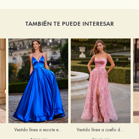
TAMBIÉN TE PUEDE INTERESAR
Vestido línea a cuello de corazón tul cola de barrido vestido de graduación
Vestido línea a escote en v tela charmeuse hasta el suelo vestido de graduación