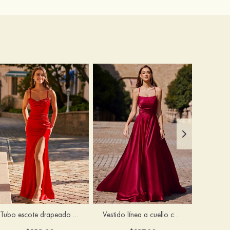
Tubo escote drapeado satén hasta el suelo vestido de graduación
Vestido línea a cuello cuadrado tela charmeuse barrer tren vestido de graduación