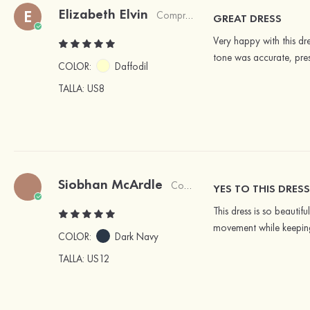
Elizabeth Elvin
E
Comprador verificado
GREAT DRESS
Very happy with this dre
tone was accurate, pres
COLOR:
Daffodil
TALLA
: US8
Siobhan McArdle
Comprador verificado
YES TO THIS DRESS
This dress is so beautif
movement while keeping 
COLOR:
Dark Navy
TALLA
: US12