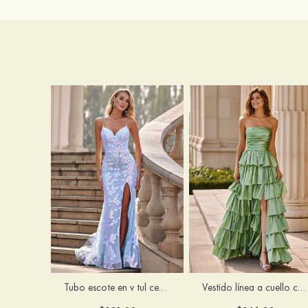
Tubo escote en v tul cepillo tren vestido de graduación
Vestido línea a cuello cuadrado tafetán hasta el suelo vestido de graduación con volantes