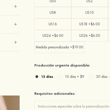
US0
US2
US8
US10
US16
US18 +$6.00
US24 +$6.00
US26 +$6.00
Medida personalizada +$19.00
Producción urgente disponible:
15 días
10 días +
$9
30 días 
Requisitos adicionales: