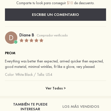
Comparte tu look para conseguir
$10
de descuento.
ESCRIBE UN COMENTARIO
Diane B
D
Comprador verificado
PROM
Everything was better then expected, arrived quicker then expected,
good material, minimal wrinkles, fit like a glove, very pleased.
Color:
White Black
/
Talla: US4
Ver Todos >
TAMBIÉN TE PUEDE
LOS MÁS VENDIDOS
INTERESAR