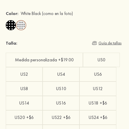
Color:
White Black
(como en la foto)
Talla:
Guía de tallas
Medida personalizada +$19.00
US0
US2
US4
US6
US8
US10
US12
US14
US16
US18 +$6
US20 +$6
US22 +$6
US24 +$6