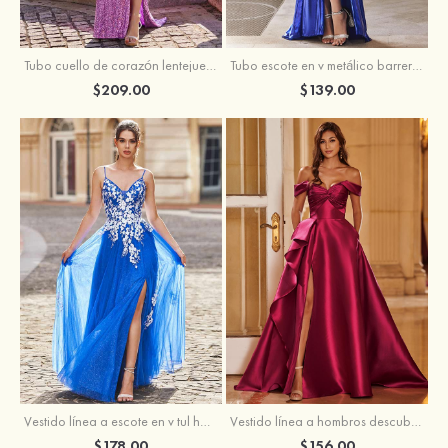
Tubo escote en v metálico barrer tren vestido de graduación
Tubo cuello de corazón lentejuelas barrer tren vestido de graduación
$139.00
$209.00
Vestido línea a escote en v tul hasta el suelo vestido de graduación
Vestido línea a hombros descubiertos satén barrer tren vestido de graduación
$178.00
$156.00