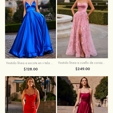
Vestido línea a cuello de corazón tul cola de barrido vestido de graduación
Vestido línea a escote en v tela charmeuse hasta el suelo vestido de graduación
$249.00
$128.00