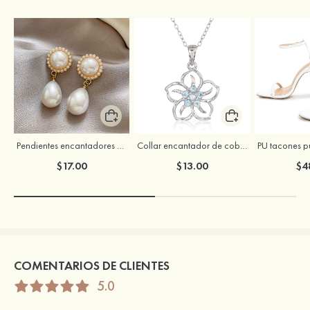
Pendientes encantadores de aleación con perla para mujer
Collar encantador de cobre con zirconio cúbico para novia
$17.00
$13.00
$4
COMENTARIOS DE CLIENTES
5.0