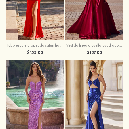
Tubo escote drapeado satén hasta el suelo vestido de graduación
Vestido línea a cuello cuadrado tela charmeuse barrer tren vestido de graduación
$153.00
$137.00