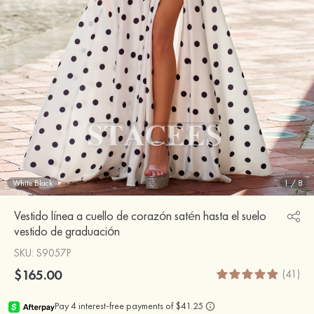
White Black
1
/
8
Vestido línea a cuello de corazón satén hasta el suelo
vestido de graduación
SKU
: S9057P
$165.00
(41)