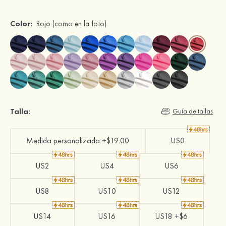
Color:
Rojo
(como en la foto)
Talla:
Guía de tallas
Medida personalizada +$19.00
US0
US2
US4
US6
US8
US10
US12
US14
US16
US18 +$6