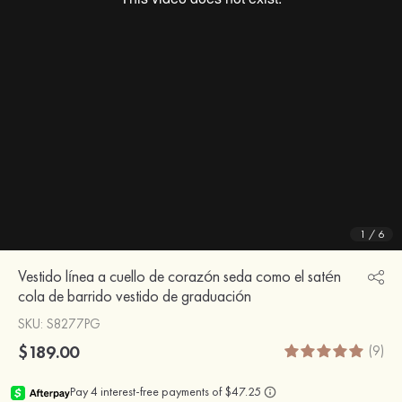
1
/
6
Vestido línea a cuello de corazón seda como el satén
cola de barrido vestido de graduación
SKU
: S8277PG
$189.00
(9)