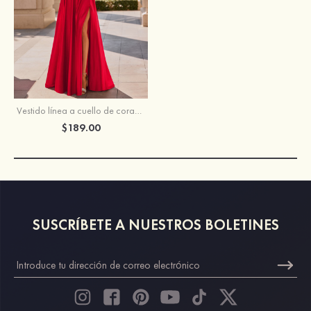
Vestido línea a cuello de corazón seda como el satén cola de barrido vestido de graduación
$189.00
SUSCRÍBETE A NUESTROS BOLETINES