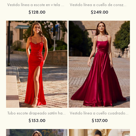
Vestido línea a cuello de corazón tul cola de barrido vestido de graduación
Vestido línea a escote en v tela charmeuse hasta el suelo vestido de graduación
$249.00
$128.00
Tubo escote drapeado satén hasta el suelo vestido de graduación
Vestido línea a cuello cuadrado tela charmeuse barrer tren vestido de graduación
$153.00
$137.00