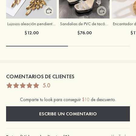
Lujosos aleación pendientes con rhinestones
Sandalias de PVC de tacón ancho con punta abierta para ocasión especial
$12.00
$76.00
$1
COMENTARIOS DE CLIENTES
5.0
Comparte tu look para conseguir
$10
de descuento.
ESCRIBE UN COMENTARIO