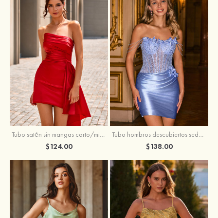
Tubo satén sin mangas corto/mini vestido para homecoming
Tubo hombros descubiertos seda como el satén corto vestido para homecoming
$124.00
$138.00