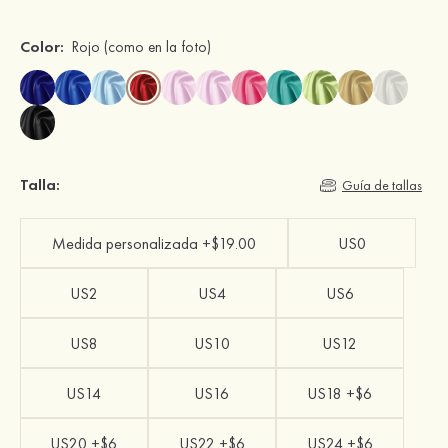
Color:
Rojo
(como en la foto)
Talla:
Guía de tallas
Medida personalizada +$19.00
US0
US2
US4
US6
US8
US10
US12
US14
US16
US18 +$6
US20 +$6
US22 +$6
US24 +$6