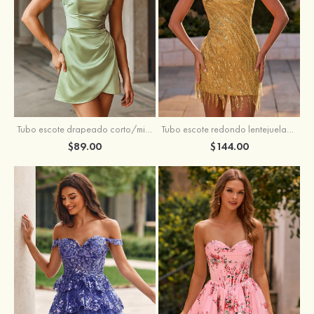
Tubo escote drapeado corto/mini tela charmeuse vestido para homecoming
Tubo escote redondo lentejuelas corto vestido para homecoming
$89.00
$144.00