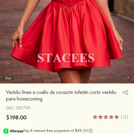
Rojo
1
/
7
Vestido línea a cuello de corazón tafetán corto vestido
para homecoming
SKU
: S8570H
$198.00
(12)