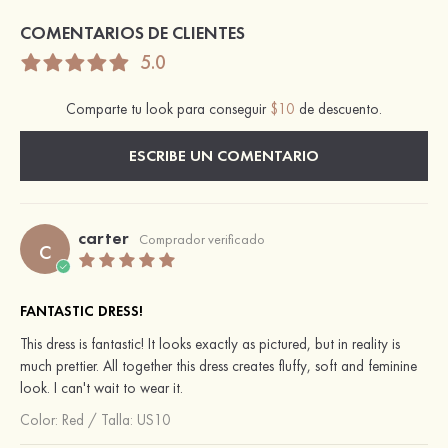
COMENTARIOS DE CLIENTES
5.0
Comparte tu look para conseguir
$10
de descuento.
ESCRIBE UN COMENTARIO
carter
c
Comprador verificado
FANTASTIC DRESS!
This dress is fantastic! It looks exactly as pictured, but in reality is
much prettier. All together this dress creates fluffy, soft and feminine
look. I can't wait to wear it.
Color:
Red
/
Talla: US10