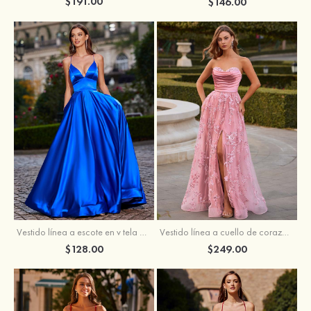
$191.00
$146.00
Vestido línea a cuello de corazón tul cola de barrido vestido de graduación
Vestido línea a escote en v tela charmeuse hasta el suelo vestido de graduación
$249.00
$128.00