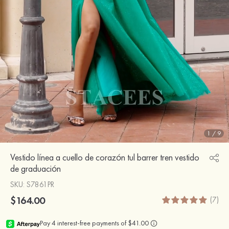
1
/
9
Vestido línea a cuello de corazón tul barrer tren vestido
de graduación
SKU
: S7861PR
$164.00
(7)