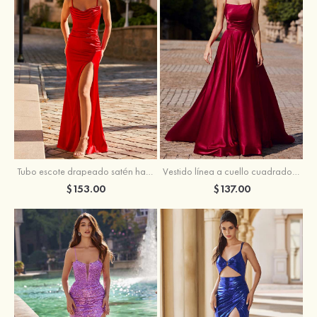
Tubo escote drapeado satén hasta el suelo vestido de graduación
Vestido línea a cuello cuadrado tela charmeuse barrer tren vestido de graduación
$153.00
$137.00