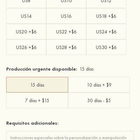
US8
US10
US12
US14
US16
US18 +$6
US20 +$6
US22 +$6
US24 +$6
US26 +$6
US28 +$6
US30 +$6
Producción urgente disponible:
15 días
15 días
10 días + $9
7 días + $15
30 días - $5
Requisitos adicionales: