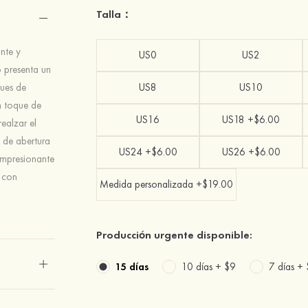
Talla：
nte y
US0
US2
o presenta un
ques de
US8
US10
n toque de
US16
US18 +$6.00
realzar el
o de abertura
US24 +$6.00
US26 +$6.00
 impresionante
l con
Medida personalizada +$19.00
Producción urgente disponible:
15 días
10 días +
$9
7 días +