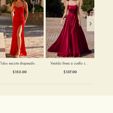
Tubo escote drapeado satén hasta el suelo vestido de graduación
Vestido línea a cuello cuadrado tela charmeuse barrer tren vestido de graduación
$153.00
$137.00