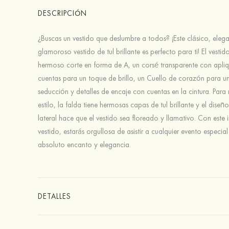
DESCRIPCIÓN
¿Buscas un vestido que deslumbre a todos? ¡Este clásico, elega
glamoroso vestido de tul brillante es perfecto para ti! El vestid
hermoso corte en forma de A, un corsé transparente con apli
cuentas para un toque de brillo, un Cuello de corazón para u
seducción y detalles de encaje con cuentas en la cintura. Para 
estilo, la falda tiene hermosas capas de tul brillante y el diseñ
lateral hace que el vestido sea floreado y llamativo. Con este
vestido, estarás orgullosa de asistir a cualquier evento especia
absoluto encanto y elegancia.
DETALLES