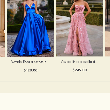
Vestido línea a cuello de corazón tul cola de barrido vestido de graduación
Vestido línea a escote en v tela charmeuse hasta el suelo vestido de graduación
$249.00
$128.00