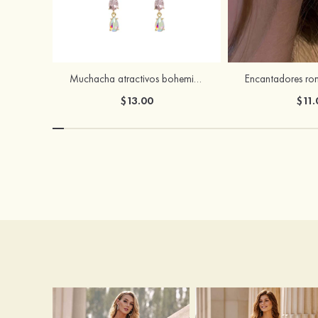
Muchacha atractivos bohemias brillo rhinestones pendientes
$13.00
$11.