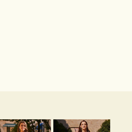
Básicos simples únicos aleación pendientes
Preciosos lujosso espléndidos brillos zirconio cúbico rhinestones pendientes
$12.00
$22.00