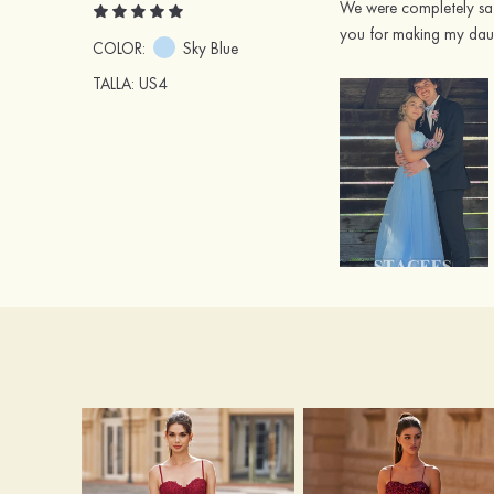
We were completely sati
you for making my daug
COLOR:
Sky Blue
TALLA
: US4