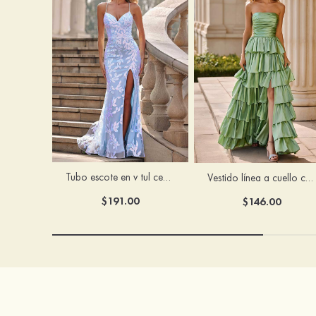
Tubo escote en v tul cepillo tren vestido de graduación
Vestido línea a cuello cuadrado tafetán hasta el suelo vestido de graduación con volantes
$191.00
$146.00