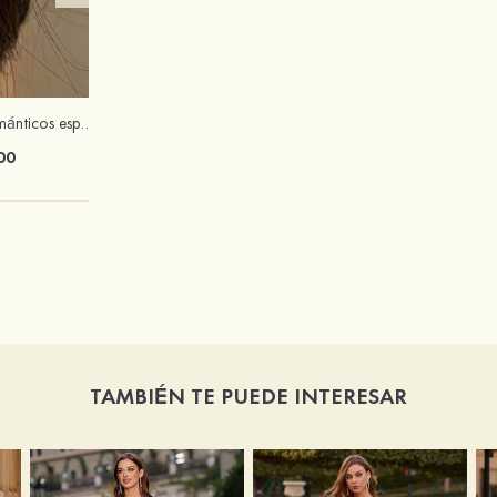
Encantadores románticos espléndido circón pendientes
Atractivos elegantes aleación pendientes
00
$16.00
TAMBIÉN TE PUEDE INTERESAR