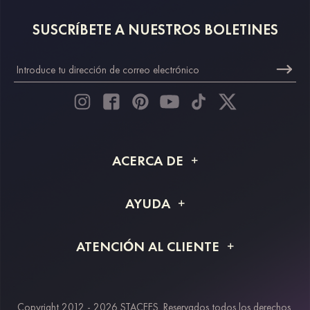
SUSCRÍBETE A NUESTROS BOLETINES
ACERCA DE
Acerca de STACEES
AYUDA
Información de envío
Preguntas frecuentes
ATENCIÓN AL CLIENTE
Devoluciones y reembolsos
Rastreo de pedido
Guía de tallas
Proyecto a medida
Contáctanos
Copyright 2012 - 2026 STACEES. Reservados todos los derechos.