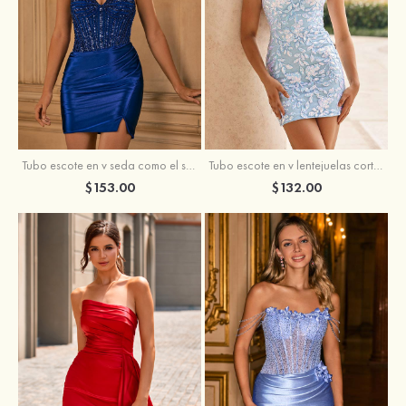
Tubo escote en v seda como el satén corto vestido para homecoming
Tubo escote en v lentejuelas corto vestido para homecoming
$153.00
$132.00