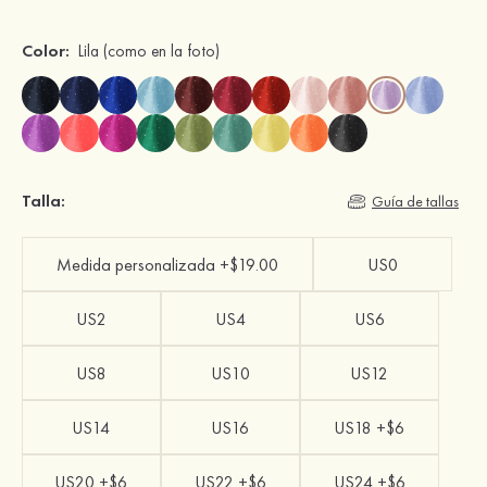
Color:
Lila
(como en la foto)
Talla:
Guía de tallas
Medida personalizada +$19.00
US0
US2
US4
US6
US8
US10
US12
US14
US16
US18 +$6
US20 +$6
US22 +$6
US24 +$6