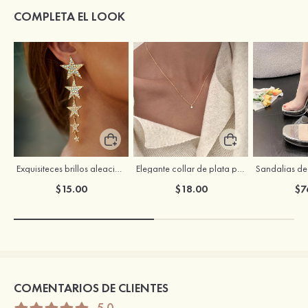
COMPLETA EL LOOK
Exquisiteces brillos aleación pendientes con rhinestones
Elegante collar de plata para mujer con circonitas cúbicas
$15.00
$18.00
$7
COMENTARIOS DE CLIENTES