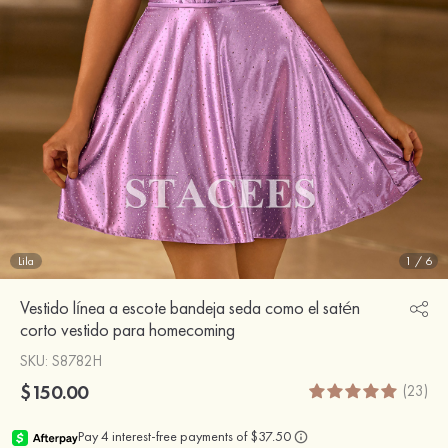
Lila
1
/
6
Vestido línea a escote bandeja seda como el satén
corto vestido para homecoming
SKU
: S8782H
$150.00
(23)