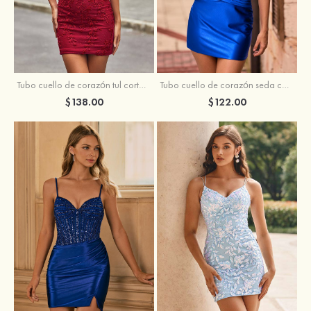
Tubo cuello de corazón tul corto/mini vestido para homecoming
Tubo cuello de corazón seda como el satén corto vestido para homecoming
$138.00
$122.00