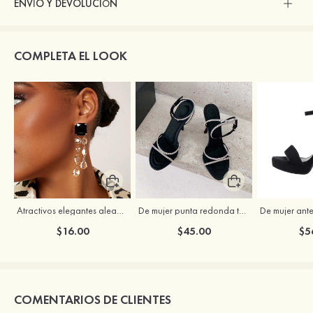
ENVÍO Y DEVOLUCIÓN
COMPLETA EL LOOK
Atractivos elegantes aleación pendientes
De mujer punta redonda tacón de aguja zapatos con tira en el tobillo hebilla cristal
$16.00
$45.00
$5
COMENTARIOS DE CLIENTES