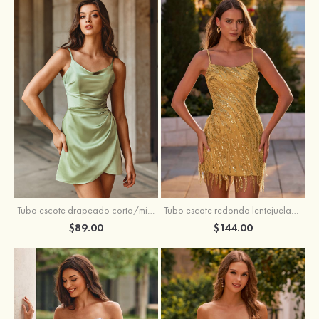
Tubo escote drapeado corto/mini tela charmeuse vestido para homecoming
Tubo escote redondo lentejuelas corto vestido para homecoming
$89.00
$144.00