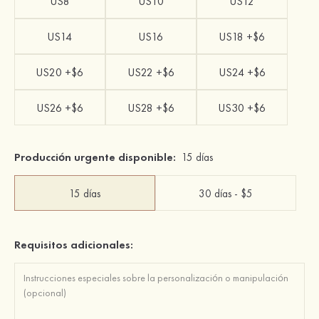
US8
US10
US12
US14
US16
US18 +$6
US20 +$6
US22 +$6
US24 +$6
US26 +$6
US28 +$6
US30 +$6
Producción urgente disponible:
15 días
15 días
30 días - $5
Requisitos adicionales: