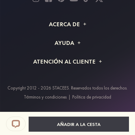
ACERCA DE
Acerca de STACEES
AYUDA
Información de envío
Preguntas frecuentes
ATENCIÓN AL CLIENTE
Devoluciones y reembolsos
Rastreo de pedido
Guía de tallas
Proyecto a medida
Contáctanos
Copyright 2012 - 2026 STACEES. Reservados todos los derechos.
Métodos de pago
Términos y condiciones
|
Política de privacidad
Klarna
Afterpay
Paypal
AÑADIR A LA CESTA
Descuento estudiantes & trabajadores clave