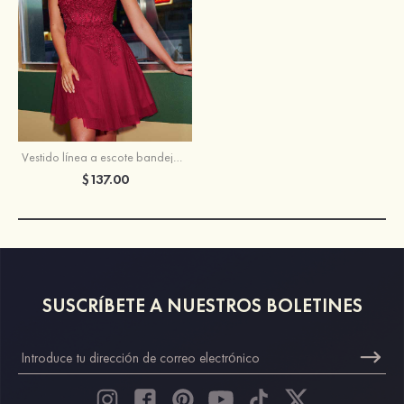
Vestido línea a escote bandeja tul corto/mini vestido para homecoming
$137.00
SUSCRÍBETE A NUESTROS BOLETINES