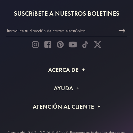
SUSCRÍBETE A NUESTROS BOLETINES
ACERCA DE
Acerca de STACEES
AYUDA
Información de envío
Preguntas frecuentes
ATENCIÓN AL CLIENTE
Devoluciones y reembolsos
Rastreo de pedido
Guía de tallas
Proyecto a medida
Contáctanos
Copyright 2012 - 2026 STACEES. Reservados todos los derechos.