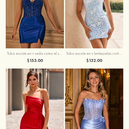
Tubo escote en v seda como el satén corto vestido para homecoming
Tubo escote en v lentejuelas corto vestido para homecoming
$153.00
$132.00