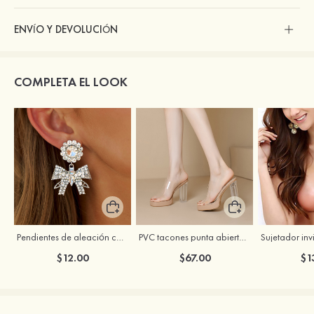
ENVÍO Y DEVOLUCIÓN
COMPLETA EL LOOK
Pendientes de aleación con brillo encantador para mujer con cristales
PVC tacones punta abierta sandalias solo correa fiesta y noche baile de graduación zapatos
$12.00
$67.00
$1