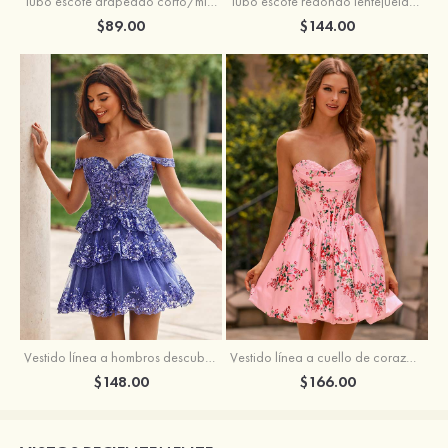
Tubo escote drapeado corto/mini tela charmeuse vestido para homecoming
Tubo escote redondo lentejuelas corto vestido para homecoming
$89.00
$144.00
Vestido línea a hombros descubiertos tul corto/mini vestido para homecoming
Vestido línea a cuello de corazón satén corto vestido para homecoming
$148.00
$166.00