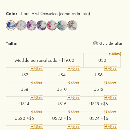
Color:
Floral Azul Oceánico
(como en la foto)
Talla:
Guía de tallas
Medida personalizada +$19.00
US0
US2
US4
US6
US8
US10
US12
US14
US16
US18 +$6
US20 +$6
US22 +$6
US24 +$6