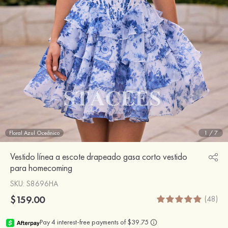
Floral Azul Oceánico
1
/
7
Vestido línea a escote drapeado gasa corto vestido
para homecoming
SKU
: S8696HA
$159.00
(48)