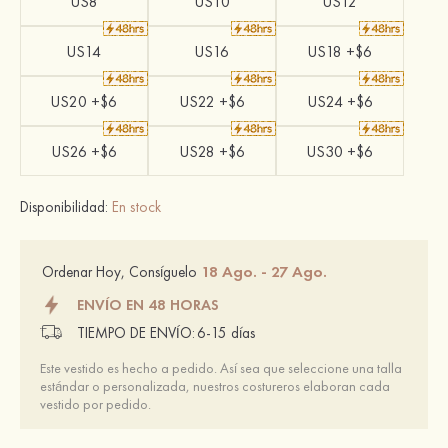
US8
US10
US12
US14
US16
US18 +$6
US20 +$6
US22 +$6
US24 +$6
US26 +$6
US28 +$6
US30 +$6
Disponibilidad:
En stock
18 Ago. - 27 Ago.
Ordenar Hoy, Consíguelo
ENVÍO EN 48 HORAS
TIEMPO DE ENVÍO:
6-15 días
Este vestido es hecho a pedido. Así sea que seleccione una talla
estándar o personalizada, nuestros costureros elaboran cada
vestido por pedido.