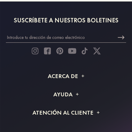
SUSCRÍBETE A NUESTROS BOLETINES
ACERCA DE
Acerca de STACEES
AYUDA
Información de envío
Preguntas frecuentes
ATENCIÓN AL CLIENTE
Devoluciones y reembolsos
Rastreo de pedido
Guía de tallas
Proyecto a medida