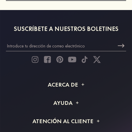
SUSCRÍBETE A NUESTROS BOLETINES
ACERCA DE
Acerca de STACEES
AYUDA
Información de envío
Preguntas frecuentes
ATENCIÓN AL CLIENTE
Devoluciones y reembolsos
Rastreo de pedido
Guía de tallas