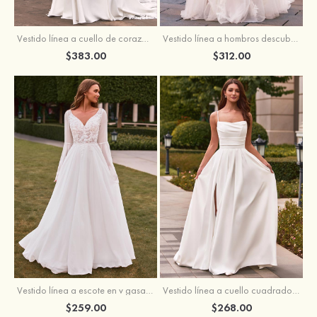
Vestido línea a cuello de corazón satén cola de capilla vestido de novia
Vestido línea a hombros descubiertos tul cola de corte vestido de novia
$383.00
$312.00
Vestido línea a escote en v gasa cola de barrido vestido de novia
Vestido línea a cuello cuadrado crepé elástico cola de barrido vestido de novia
$259.00
$268.00