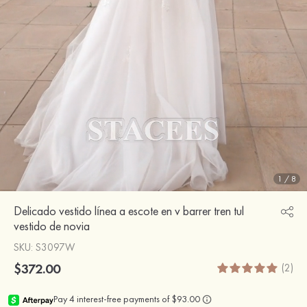
1
/
8
Delicado vestido línea a escote en v barrer tren tul
vestido de novia
SKU
: S3097W
$372.00
(2)