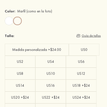
Color:
Marfil
(como en la foto)
Talla:
Guía de tallas
Medida personalizada +$24.00
US0
US2
US4
US6
US8
US10
US12
US14
US16
US18 +$24
US20 +$24
US22 +$24
US24 +$24