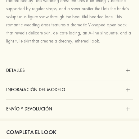
radiant beauty. This wedding dress features a flattering V-neckline
supported by regular straps, and a sheer bustier that lets the bride's
voluptuous figure show through the beautiful beaded lace. This
romantic wedding dress features a dramatic V-shaped open back
that reveals delicate skin, delicate lacing, an A-line silhouette, and a
light tulle skirt that creates a dreamy, ethereal look.
DETALLES
INFORMACIÓN DEL MODELO
ENVÍO Y DEVOLUCIÓN
COMPLETA EL LOOK