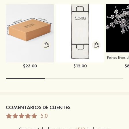
Caja para ropa de boda de Stacees
Bolsa para ropa de boda de Stacees
$23.00
$12.00
$8
COMENTARIOS DE CLIENTES
5.0