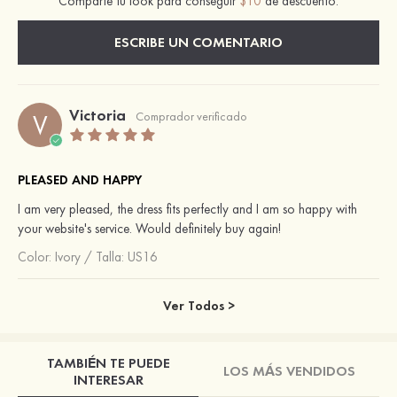
Comparte tu look para conseguir
$10
de descuento.
ESCRIBE UN COMENTARIO
Victoria
V
Comprador verificado
PLEASED AND HAPPY
I am very pleased, the dress fits perfectly and I am so happy with
your website's service. Would definitely buy again!
Color:
Ivory
/
Talla: US16
Ver Todos >
TAMBIÉN TE PUEDE
LOS MÁS VENDIDOS
INTERESAR