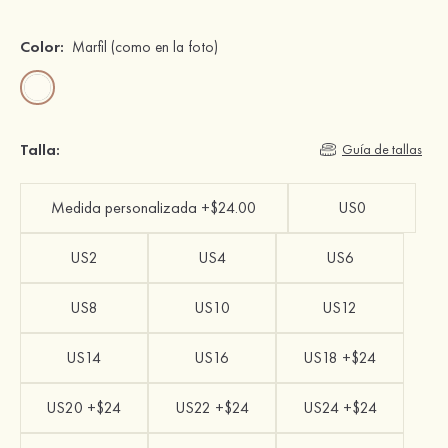
Color:
Marfil
(como en la foto)
Talla:
Guía de tallas
Medida personalizada +$24.00
US0
US2
US4
US6
US8
US10
US12
US14
US16
US18 +$24
US20 +$24
US22 +$24
US24 +$24